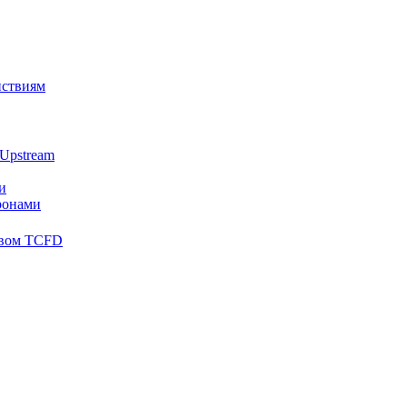
йствиям
Upstream
и
ронами
твом TCFD