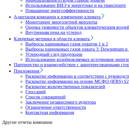
Минерализация отходов горной добычи
Использование ВИЭ в энергетике и на транспорте
Повышение энергоэффективности
Адаптация компании к изменению климата
Мониторинг многолетней мерзлоты
Оценка уязвимости объектов климатическим возде
Внутренняя цена на углерод
Ключевые метрики в области климата
Выбросы парниковых газов охватов 1 и 2
Выбросы парниковых газов охвата 3: Downstream и 
Углеродный след продукции
Использование возобновляемых источников энерги
Партнерство и взаимодействие с заинтересованными сто
Приложения
Раскрытие информации в соответствии с руководс
Раскрытие информации на основе МСФО (IFRS) S2
Раскрытие количественных показателей
Глоссарий
Список сокращений
Заключение независимого аудитора
Ограничение ответственности
Контактная информация
Другие отчеты компании