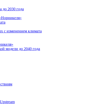
 до 2030 года
 «Норникеля»
ата
ых с изменением климата
никеля»
ой модели до 2040 года
йствиям
Upstream