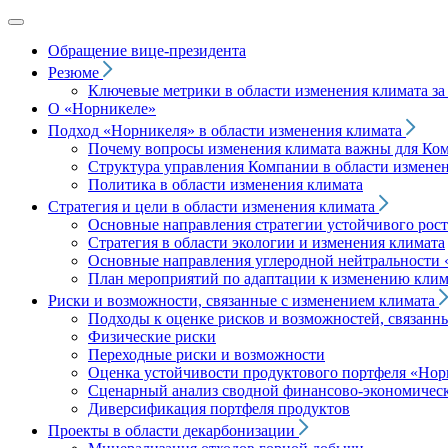
Обращение вице‑президента
Резюме
Ключевые метрики в области изменения климата за 
О «Норникеле»
Подход
«Норникеля»
в области изменения климата
Почему вопросы изменения климата важны для Ко
Структура управления Компании в области изменен
Политика в области изменения климата
Стратегия и цели в области изменения климата
Основные направления стратегии устойчивого роста
Стратегия в области экологии и изменения климата
Основные направления углеродной нейтральности
План мероприятий по адаптации к изменению клим
Риски и возможности, связанные с изменением климата
Подходы к оценке рисков и возможностей, связанн
Физические риски
Переходные риски и возможности
Оценка устойчивости продуктового портфеля
«Нор
Сценарный анализ сводной финансово-экономическ
Диверсификация портфеля продуктов
Проекты в области декарбонизации