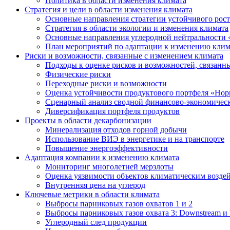
Политика в области изменения климата
Стратегия и цели в области изменения климата
Основные направления стратегии устойчивого роста
Стратегия в области экологии и изменения климата
Основные направления углеродной нейтральности
План мероприятий по адаптации к изменению клим
Риски и возможности, связанные с изменением климата
Подходы к оценке рисков и возможностей, связанн
Физические риски
Переходные риски и возможности
Оценка устойчивости продуктового портфеля «Нор
Сценарный анализ сводной финансово-экономическ
Диверсификация портфеля продуктов
Проекты в области декарбонизации
Минерализация отходов горной добычи
Использование ВИЭ в энергетике и на транспорте
Повышение энергоэффективности
Адаптация компании к изменению климата
Мониторинг многолетней мерзлоты
Оценка уязвимости объектов климатическим возде
Внутренняя цена на углерод
Ключевые метрики в области климата
Выбросы парниковых газов охватов 1 и 2
Выбросы парниковых газов охвата 3: Downstream и 
Углеродный след продукции