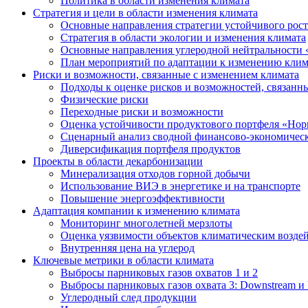
Политика в области изменения климата
Стратегия и цели в области изменения климата
Основные направления стратегии устойчивого роста
Стратегия в области экологии и изменения климата
Основные направления углеродной нейтральности
План мероприятий по адаптации к изменению клим
Риски и возможности, связанные с изменением климата
Подходы к оценке рисков и возможностей, связанн
Физические риски
Переходные риски и возможности
Оценка устойчивости продуктового портфеля «Нор
Сценарный анализ сводной финансово-экономическ
Диверсификация портфеля продуктов
Проекты в области декарбонизации
Минерализация отходов горной добычи
Использование ВИЭ в энергетике и на транспорте
Повышение энергоэффективности
Адаптация компании к изменению климата
Мониторинг многолетней мерзлоты
Оценка уязвимости объектов климатическим возде
Внутренняя цена на углерод
Ключевые метрики в области климата
Выбросы парниковых газов охватов 1 и 2
Выбросы парниковых газов охвата 3: Downstream и 
Углеродный след продукции