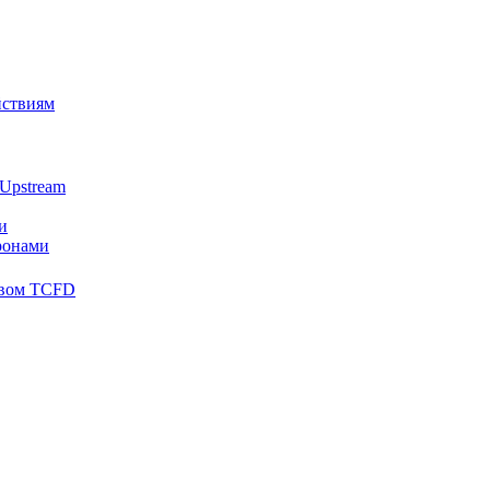
йствиям
Upstream
и
ронами
твом TCFD