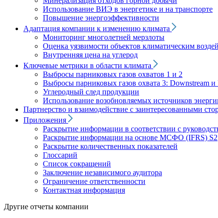
Минерализация отходов горной добычи
Использование ВИЭ в энергетике и на транспорте
Повышение энергоэффективности
Адаптация компании к изменению климата
Мониторинг многолетней мерзлоты
Оценка уязвимости объектов климатическим возде
Внутренняя цена на углерод
Ключевые метрики в области климата
Выбросы парниковых газов охватов 1 и 2
Выбросы парниковых газов охвата 3: Downstream и 
Углеродный след продукции
Использование возобновляемых источников энерги
Партнерство и взаимодействие с заинтересованными сто
Приложения
Раскрытие информации в соответствии с руководс
Раскрытие информации на основе МСФО (IFRS) S2
Раскрытие количественных показателей
Глоссарий
Список сокращений
Заключение независимого аудитора
Ограничение ответственности
Контактная информация
Другие отчеты компании