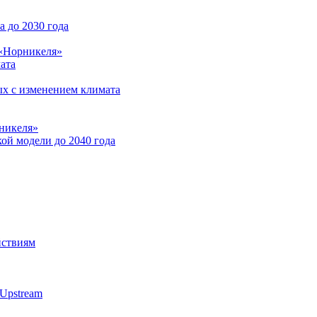
 до 2030 года
 «Норникеля»
ата
ых с изменением климата
никеля»
ой модели до 2040 года
йствиям
Upstream