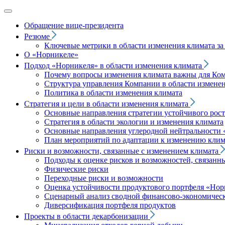
Обращение вице‑президента
Резюме
Ключевые метрики в области изменения климата за 
О «Норникеле»
Подход
«Норникеля»
в области изменения климата
Почему вопросы изменения климата важны для Ко
Структура управления Компании в области изменен
Политика в области изменения климата
Стратегия и цели в области изменения климата
Основные направления стратегии устойчивого роста
Стратегия в области экологии и изменения климата
Основные направления углеродной нейтральности
План мероприятий по адаптации к изменению клим
Риски и возможности, связанные с изменением климата
Подходы к оценке рисков и возможностей, связанн
Физические риски
Переходные риски и возможности
Оценка устойчивости продуктового портфеля
«Нор
Сценарный анализ сводной финансово-экономическ
Диверсификация портфеля продуктов
Проекты в области декарбонизации