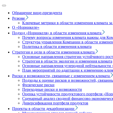
Обращение вице‑президента
Резюме
Ключевые метрики в области изменения климата за 
О «Норникеле»
Подход
«Норникеля»
в области изменения климата
Почему вопросы изменения климата важны для Ко
Структура управления Компании в области изменен
Политика в области изменения климата
Стратегия и цели в области изменения климата
Основные направления стратегии устойчивого роста
Стратегия в области экологии и изменения климата
Основные направления углеродной нейтральности
План мероприятий по адаптации к изменению клим
Риски и возможности, связанные с изменением климата
Подходы к оценке рисков и возможностей, связанн
Физические риски
Переходные риски и возможности
Оценка устойчивости продуктового портфеля
«Нор
Сценарный анализ сводной финансово-экономическ
Диверсификация портфеля продуктов
Проекты в области декарбонизации