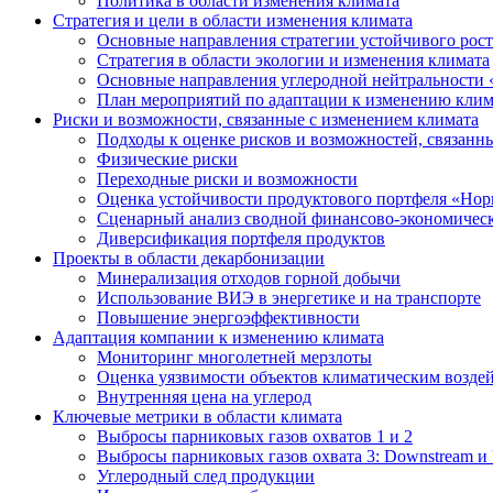
Политика в области изменения климата
Стратегия и цели в области изменения климата
Основные направления стратегии устойчивого роста
Стратегия в области экологии и изменения климата
Основные направления углеродной нейтральности
План мероприятий по адаптации к изменению клим
Риски и возможности, связанные с изменением климата
Подходы к оценке рисков и возможностей, связанн
Физические риски
Переходные риски и возможности
Оценка устойчивости продуктового портфеля «Нор
Сценарный анализ сводной финансово-экономическ
Диверсификация портфеля продуктов
Проекты в области декарбонизации
Минерализация отходов горной добычи
Использование ВИЭ в энергетике и на транспорте
Повышение энергоэффективности
Адаптация компании к изменению климата
Мониторинг многолетней мерзлоты
Оценка уязвимости объектов климатическим возде
Внутренняя цена на углерод
Ключевые метрики в области климата
Выбросы парниковых газов охватов 1 и 2
Выбросы парниковых газов охвата 3: Downstream и 
Углеродный след продукции