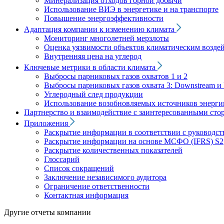
Минерализация отходов горной добычи
Использование ВИЭ в энергетике и на транспорте
Повышение энергоэффективности
Адаптация компании к изменению климата
Мониторинг многолетней мерзлоты
Оценка уязвимости объектов климатическим возде
Внутренняя цена на углерод
Ключевые метрики в области климата
Выбросы парниковых газов охватов 1 и 2
Выбросы парниковых газов охвата 3: Downstream и 
Углеродный след продукции
Использование возобновляемых источников энерги
Партнерство и взаимодействие с заинтересованными сто
Приложения
Раскрытие информации в соответствии с руководс
Раскрытие информации на основе МСФО (IFRS) S2
Раскрытие количественных показателей
Глоссарий
Список сокращений
Заключение независимого аудитора
Ограничение ответственности
Контактная информация
Другие отчеты компании