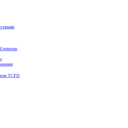
йствиям
Upstream
и
ронами
твом TCFD