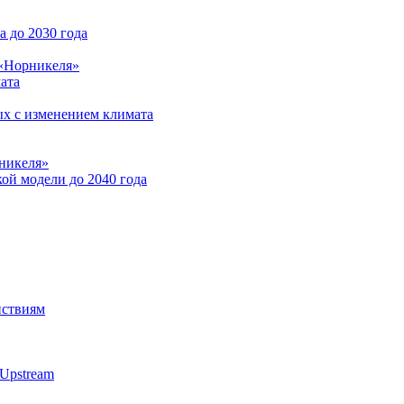
 до 2030 года
 «Норникеля»
ата
ых с изменением климата
никеля»
ой модели до 2040 года
йствиям
Upstream