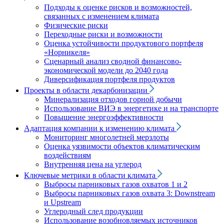
Подходы к оценке рисков и возможностей,
связанных с изменением климата
Физические риски
Переходные риски и возможности
Оценка устойчивости продуктового портфеля
«Норникеля»
Сценарный анализ сводной финансово-
экономической модели до 2040 года
Диверсификация портфеля продуктов
Проекты в области декарбонизации
Минерализация отходов горной добычи
Использование ВИЭ в энергетике и на транспорте
Повышение энергоэффективности
Адаптация компании к изменению климата
Мониторинг многолетней мерзлоты
Оценка уязвимости объектов климатическим
воздействиям
Внутренняя цена на углерод
Ключевые метрики в области климата
Выбросы парниковых газов охватов 1 и 2
Выбросы парниковых газов охвата 3: Downstream
и Upstream
Углеродный след продукции
Использование возобновляемых источников