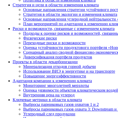
Политика в области изменения климата
Стратегия и цели в области изменения климата
Основные направления стратегии устойчивого роста
Стратегия в области экологии и изменения климата
Основные направления углеродной нейтральности
План мероприятий по адаптации к изменению клим
Риски и возможности, связанные с изменением климата
Подходы к оценке рисков и возможностей, связанн
Физические риски
Переходные риски и возможности
Оценка устойчивости продуктового портфеля «Нор
Сценарный анализ сводной финансово-экономическ
Диверсификация портфеля продуктов
Проекты в области декарбонизации
Минерализация отходов горной добычи
Использование ВИЭ в энергетике и на транспорте
Повышение энергоэффективности
Адаптация компании к изменению климата
Мониторинг многолетней мерзлоты
Оценка уязвимости объектов климатическим возде
Внутренняя цена на углерод
Ключевые метрики в области климата
Выбросы парниковых газов охватов 1 и 2
Выбросы парниковых газов охвата 3: Downstream и 
Углеродный след продукции