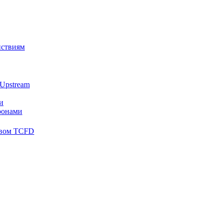
йствиям
Upstream
и
ронами
твом TCFD