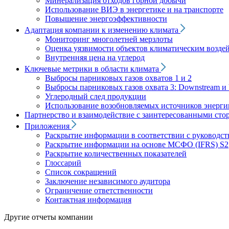
Минерализация отходов горной добычи
Использование ВИЭ в энергетике и на транспорте
Повышение энергоэффективности
Адаптация компании к изменению климата
Мониторинг многолетней мерзлоты
Оценка уязвимости объектов климатическим возде
Внутренняя цена на углерод
Ключевые метрики в области климата
Выбросы парниковых газов охватов 1 и 2
Выбросы парниковых газов охвата 3: Downstream и 
Углеродный след продукции
Использование возобновляемых источников энерги
Партнерство и взаимодействие с заинтересованными сто
Приложения
Раскрытие информации в соответствии с руководс
Раскрытие информации на основе МСФО (IFRS) S2
Раскрытие количественных показателей
Глоссарий
Список сокращений
Заключение независимого аудитора
Ограничение ответственности
Контактная информация
Другие отчеты компании