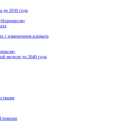
 до 2030 года
 «Норникеля»
ата
ых с изменением климата
никеля»
ой модели до 2040 года
йствиям
Upstream