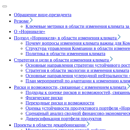
Обращение вице‑президента
Резюме
Ключевые метрики в области изменения климата за 
О «Норникеле»
Подход
«Норникеля»
в области изменения климата
Почему вопросы изменения климата важны для Ко
Структура управления Компании в области изменен
Политика в области изменения климата
Стратегия и цели в области изменения климата
Основные направления стратегии устойчивого роста
Стратегия в области экологии и изменения климата
Основные направления углеродной нейтральности
План мероприятий по адаптации к изменению клим
Риски и возможности, связанные с изменением климата
Подходы к оценке рисков и возможностей, связанн
Физические риски
Переходные риски и возможности
Оценка устойчивости продуктового портфеля
«Нор
Сценарный анализ сводной финансово-экономическ
Диверсификация портфеля продуктов
Проекты в области декарбонизации