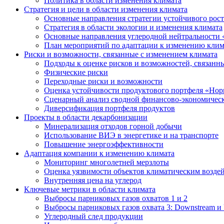
Политика в области изменения климата
Стратегия и цели в области изменения климата
Основные направления стратегии устойчивого роста
Стратегия в области экологии и изменения климата
Основные направления углеродной нейтральности
План мероприятий по адаптации к изменению клим
Риски и возможности, связанные с изменением климата
Подходы к оценке рисков и возможностей, связанн
Физические риски
Переходные риски и возможности
Оценка устойчивости продуктового портфеля «Нор
Сценарный анализ сводной финансово-экономическ
Диверсификация портфеля продуктов
Проекты в области декарбонизации
Минерализация отходов горной добычи
Использование ВИЭ в энергетике и на транспорте
Повышение энергоэффективности
Адаптация компании к изменению климата
Мониторинг многолетней мерзлоты
Оценка уязвимости объектов климатическим возде
Внутренняя цена на углерод
Ключевые метрики в области климата
Выбросы парниковых газов охватов 1 и 2
Выбросы парниковых газов охвата 3: Downstream и 
Углеродный след продукции