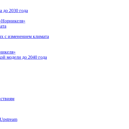
 до 2030 года
 «Норникеля»
ата
ых с изменением климата
никеля»
ой модели до 2040 года
йствиям
Upstream