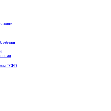
йствиям
Upstream
и
ронами
твом TCFD