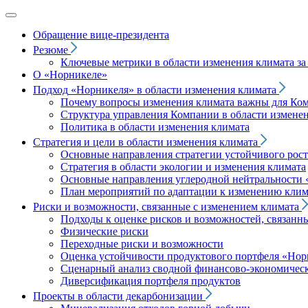
Обращение вице‑президента
Резюме
Ключевые метрики в области изменения климата за 
О «Норникеле»
Подход
«Норникеля»
в области изменения климата
Почему вопросы изменения климата важны для Ко
Структура управления Компании в области изменен
Политика в области изменения климата
Стратегия и цели в области изменения климата
Основные направления стратегии устойчивого роста
Стратегия в области экологии и изменения климата
Основные направления углеродной нейтральности
План мероприятий по адаптации к изменению клим
Риски и возможности, связанные с изменением климата
Подходы к оценке рисков и возможностей, связанн
Физические риски
Переходные риски и возможности
Оценка устойчивости продуктового портфеля
«Нор
Сценарный анализ сводной финансово-экономическ
Диверсификация портфеля продуктов
Проекты в области декарбонизации