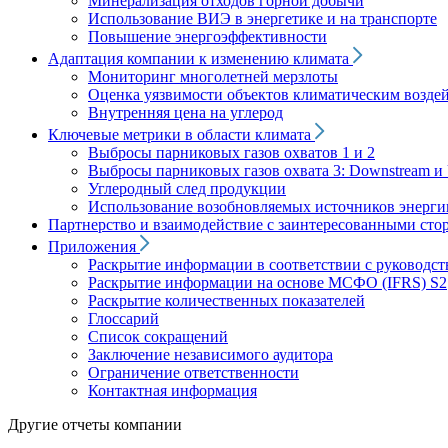
Минерализация отходов горной добычи
Использование ВИЭ в энергетике и на транспорте
Повышение энергоэффективности
Адаптация компании к изменению климата
Мониторинг многолетней мерзлоты
Оценка уязвимости объектов климатическим возде
Внутренняя цена на углерод
Ключевые метрики в области климата
Выбросы парниковых газов охватов 1 и 2
Выбросы парниковых газов охвата 3: Downstream и 
Углеродный след продукции
Использование возобновляемых источников энерги
Партнерство и взаимодействие с заинтересованными сто
Приложения
Раскрытие информации в соответствии с руководс
Раскрытие информации на основе МСФО (IFRS) S2
Раскрытие количественных показателей
Глоссарий
Список сокращений
Заключение независимого аудитора
Ограничение ответственности
Контактная информация
Другие отчеты компании