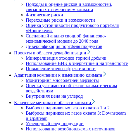
Подходы к оценке рисков и возможностей,
связанных с изменением климата
Физические риски
Переходные риски и возможности
Оценка устойчивости продуктового портфеля
«Норникеля»
Сценарный анализ сводной финансово-
экономической модели до 2040 года
Диверсификация портфеля продуктов
Проекты в области декарбонизации
Минерализация отходов горной добычи
Использование ВИЭ в энергетике и на транспорте
Повышение энергоэффективности
Адаптация компании к изменению климата
Мониторинг многолетней мерзлоты
Оценка уязвимости объектов климатическим
воздействиям
Внутренняя цена на углерод
Ключевые метрики в области климата
Выбросы парниковых газов охватов 1 и 2
Выбросы парниковых газов охвата 3: Downstream
и Upstream
Углеродный след продукции
Использование возобновляемых источников