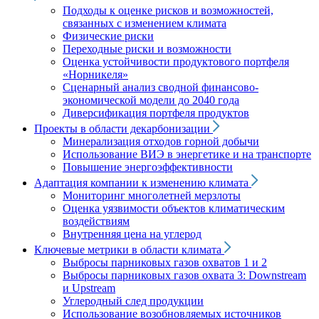
Подходы к оценке рисков и возможностей,
связанных с изменением климата
Физические риски
Переходные риски и возможности
Оценка устойчивости продуктового портфеля
«Норникеля»
Сценарный анализ сводной финансово-
экономической модели до 2040 года
Диверсификация портфеля продуктов
Проекты в области декарбонизации
Минерализация отходов горной добычи
Использование ВИЭ в энергетике и на транспорте
Повышение энергоэффективности
Адаптация компании к изменению климата
Мониторинг многолетней мерзлоты
Оценка уязвимости объектов климатическим
воздействиям
Внутренняя цена на углерод
Ключевые метрики в области климата
Выбросы парниковых газов охватов 1 и 2
Выбросы парниковых газов охвата 3: Downstream
и Upstream
Углеродный след продукции
Использование возобновляемых источников