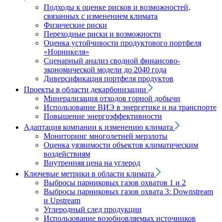
Подходы к оценке рисков и возможностей,
связанных с изменением климата
Физические риски
Переходные риски и возможности
Оценка устойчивости продуктового портфеля
«Норникеля»
Сценарный анализ сводной финансово-
экономической модели до 2040 года
Диверсификация портфеля продуктов
Проекты в области декарбонизации
Минерализация отходов горной добычи
Использование ВИЭ в энергетике и на транспорте
Повышение энергоэффективности
Адаптация компании к изменению климата
Мониторинг многолетней мерзлоты
Оценка уязвимости объектов климатическим
воздействиям
Внутренняя цена на углерод
Ключевые метрики в области климата
Выбросы парниковых газов охватов 1 и 2
Выбросы парниковых газов охвата 3: Downstream
и Upstream
Углеродный след продукции
Использование возобновляемых источников