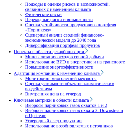
Подходы к оценке рисков и возможностей,
связанных с изменением климата
Физические риски
Переходные риски и возможности
Оценка устойчивости продуктового портфеля
«Норникеля»
Сценарный анализ сводной финансово-
экономической модели до 2040 года
Диверсификация портфеля продуктов
Проекты в области декарбонизации
Минерализация отходов горной добычи
Использование ВИЭ в энергетике и на транспорте
Повышение энергоэффективности
Адаптация компании к изменению климата
Мониторинг многолетней мерзлоты
Оценка уязвимости объектов климатическим
воздействиям
Внутренняя цена на углерод
Ключевые метрики в области климата
Выбросы парниковых газов охватов 1 и 2
Выбросы парниковых газов охвата 3: Downstream
и Upstream
Углеродный след продукции
Использование возобновляемых источников