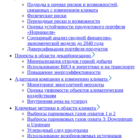
Подходы к оценке рисков и возможностей,
связанных с изменением климата
Физические риски
Переходные риски и возможности
Оценка устойчивости продуктового портфеля
«Норникеля»
Сценарный анализ сводной финансово-
экономической модели до 2040 года
Диверсификация портфеля продуктов
Проекты в области декарбонизации
Минерализация отходов горной добычи
Использование ВИЭ в энергетике и на транспорте
Повышение энергоэффективности
Адаптация компании к изменению климата
Мониторинг многолетней мерзлоты
Оценка уязвимости объектов климатическим
воздействиям
Внутренняя цена на углерод
Ключевые метрики в области климата
Выбросы парниковых газов охватов 1 и 2
Выбросы парниковых газов охвата 3: Downstream
и Upstream
Углеродный след продукции
Использование возобновляемых источников