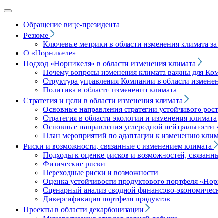
Обращение вице‑президента
Резюме
Ключевые метрики в области изменения климата за 
О «Норникеле»
Подход
«Норникеля»
в области изменения климата
Почему вопросы изменения климата важны для Ко
Структура управления Компании в области изменен
Политика в области изменения климата
Стратегия и цели в области изменения климата
Основные направления стратегии устойчивого роста
Стратегия в области экологии и изменения климата
Основные направления углеродной нейтральности
План мероприятий по адаптации к изменению клим
Риски и возможности, связанные с изменением климата
Подходы к оценке рисков и возможностей, связанн
Физические риски
Переходные риски и возможности
Оценка устойчивости продуктового портфеля
«Нор
Сценарный анализ сводной финансово-экономическ
Диверсификация портфеля продуктов
Проекты в области декарбонизации