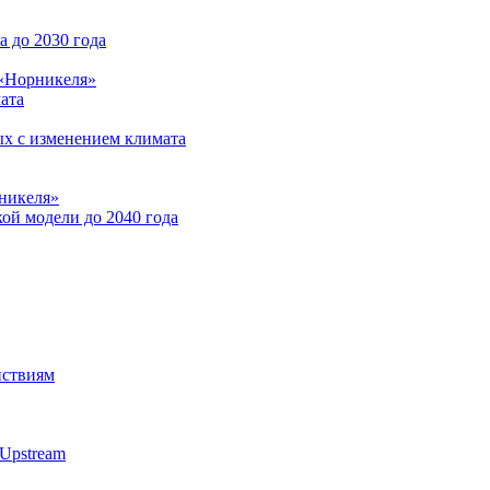
 до 2030 года
 «Норникеля»
ата
ых с изменением климата
никеля»
ой модели до 2040 года
йствиям
Upstream