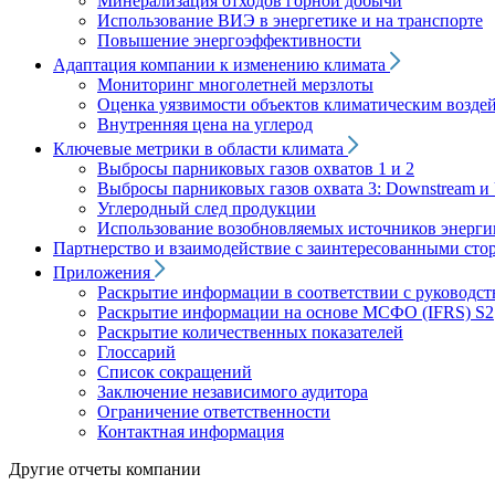
Минерализация отходов горной добычи
Использование ВИЭ в энергетике и на транспорте
Повышение энергоэффективности
Адаптация компании к изменению климата
Мониторинг многолетней мерзлоты
Оценка уязвимости объектов климатическим возде
Внутренняя цена на углерод
Ключевые метрики в области климата
Выбросы парниковых газов охватов 1 и 2
Выбросы парниковых газов охвата 3: Downstream и 
Углеродный след продукции
Использование возобновляемых источников энерги
Партнерство и взаимодействие с заинтересованными сто
Приложения
Раскрытие информации в соответствии с руководс
Раскрытие информации на основе МСФО (IFRS) S2
Раскрытие количественных показателей
Глоссарий
Список сокращений
Заключение независимого аудитора
Ограничение ответственности
Контактная информация
Другие отчеты компании