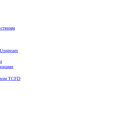
йствиям
Upstream
и
ронами
твом TCFD