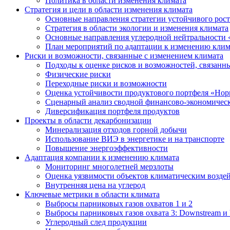
Политика в области изменения климата
Стратегия и цели в области изменения климата
Основные направления стратегии устойчивого роста
Стратегия в области экологии и изменения климата
Основные направления углеродной нейтральности
План мероприятий по адаптации к изменению клим
Риски и возможности, связанные с изменением климата
Подходы к оценке рисков и возможностей, связанн
Физические риски
Переходные риски и возможности
Оценка устойчивости продуктового портфеля «Нор
Сценарный анализ сводной финансово-экономическ
Диверсификация портфеля продуктов
Проекты в области декарбонизации
Минерализация отходов горной добычи
Использование ВИЭ в энергетике и на транспорте
Повышение энергоэффективности
Адаптация компании к изменению климата
Мониторинг многолетней мерзлоты
Оценка уязвимости объектов климатическим возде
Внутренняя цена на углерод
Ключевые метрики в области климата
Выбросы парниковых газов охватов 1 и 2
Выбросы парниковых газов охвата 3: Downstream и 
Углеродный след продукции