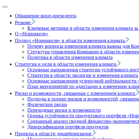
Обращение вице‑президента
Резюме
Ключевые метрики в области изменения климата за 
О «Норникеле»
Подход
«Норникеля»
в области изменения климата
Почему вопросы изменения климата важны для Ко
Структура управления Компании в области изменен
Политика в области изменения климата
Стратегия и цели в области изменения климата
Основные направления стратегии устойчивого роста
Стратегия в области экологии и изменения климата
Основные направления углеродной нейтральности
План мероприятий по адаптации к изменению клим
Риски и возможности, связанные с изменением климата
Подходы к оценке рисков и возможностей, связанн
Физические риски
Переходные риски и возможности
Оценка устойчивости продуктового портфеля
«Нор
Сценарный анализ сводной финансово-экономическ
Диверсификация портфеля продуктов
Проекты в области декарбонизации