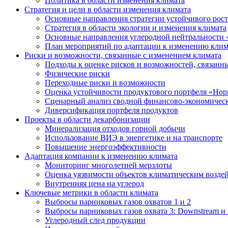
Политика в области изменения климата
Стратегия и цели в области изменения климата
Основные направления стратегии устойчивого роста
Стратегия в области экологии и изменения климата
Основные направления углеродной нейтральности
План мероприятий по адаптации к изменению клим
Риски и возможности, связанные с изменением климата
Подходы к оценке рисков и возможностей, связанн
Физические риски
Переходные риски и возможности
Оценка устойчивости продуктового портфеля «Нор
Сценарный анализ сводной финансово-экономическ
Диверсификация портфеля продуктов
Проекты в области декарбонизации
Минерализация отходов горной добычи
Использование ВИЭ в энергетике и на транспорте
Повышение энергоэффективности
Адаптация компании к изменению климата
Мониторинг многолетней мерзлоты
Оценка уязвимости объектов климатическим возде
Внутренняя цена на углерод
Ключевые метрики в области климата
Выбросы парниковых газов охватов 1 и 2
Выбросы парниковых газов охвата 3: Downstream и 
Углеродный след продукции