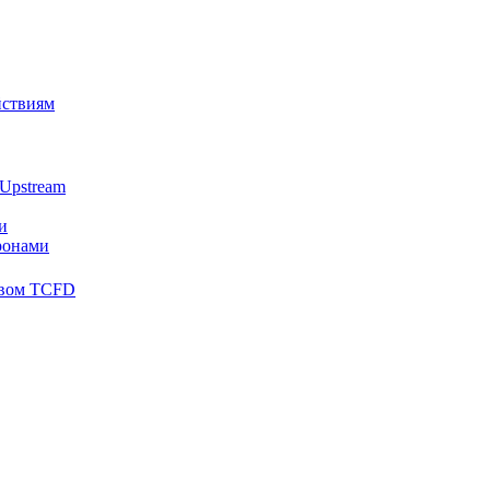
йствиям
Upstream
и
ронами
твом TCFD