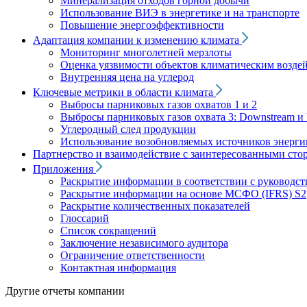
Минерализация отходов горной добычи
Использование ВИЭ в энергетике и на транспорте
Повышение энергоэффективности
Адаптация компании к изменению климата
Мониторинг многолетней мерзлоты
Оценка уязвимости объектов климатическим возде
Внутренняя цена на углерод
Ключевые метрики в области климата
Выбросы парниковых газов охватов 1 и 2
Выбросы парниковых газов охвата 3: Downstream и 
Углеродный след продукции
Использование возобновляемых источников энерги
Партнерство и взаимодействие с заинтересованными сто
Приложения
Раскрытие информации в соответствии с руководс
Раскрытие информации на основе МСФО (IFRS) S2
Раскрытие количественных показателей
Глоссарий
Список сокращений
Заключение независимого аудитора
Ограничение ответственности
Контактная информация
Другие отчеты компании