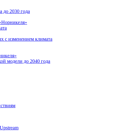
 до 2030 года
 «Норникеля»
ата
ых с изменением климата
никеля»
ой модели до 2040 года
йствиям
Upstream