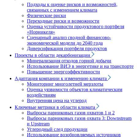
Подходы к оценке рисков и возможностей,
связанных с изменением климата
Физические риски
Переходные риски и возможности
Оценка устойчивости продуктового портфеля
«Норникеля»
Сценарный анализ сводной финансово-
экономической модели до 2040 года
Диверсификация портфеля продуктов
Проекты в области декарбонизации
Минерализация отходов горной добычи
Использование ВИЭ в энергетике и на транспорте
Повышение энергоэффективности
Адаптация компании к изменению климата
Мониторинг многолетней мерзлоты
Оценка уязвимости объектов климатическим
воздействиям
Внутренняя цена на углерод
Ключевые метрики в области климата
Выбросы парниковых газов охватов 1 и 2
Выбросы парниковых газов охвата 3: Downstream
и Upstream
Углеродный след продукции
Использование возобновляемых источников