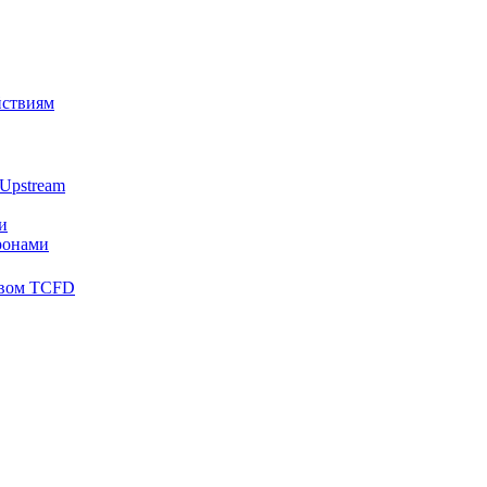
йствиям
Upstream
и
ронами
твом TCFD