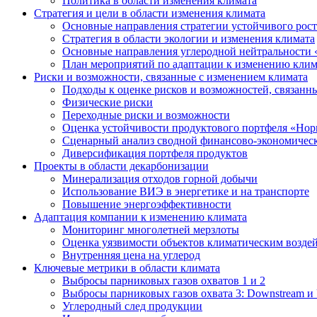
Политика в области изменения климата
Стратегия и цели в области изменения климата
Основные направления стратегии устойчивого роста
Стратегия в области экологии и изменения климата
Основные направления углеродной нейтральности
План мероприятий по адаптации к изменению клим
Риски и возможности, связанные с изменением климата
Подходы к оценке рисков и возможностей, связанн
Физические риски
Переходные риски и возможности
Оценка устойчивости продуктового портфеля «Нор
Сценарный анализ сводной финансово-экономическ
Диверсификация портфеля продуктов
Проекты в области декарбонизации
Минерализация отходов горной добычи
Использование ВИЭ в энергетике и на транспорте
Повышение энергоэффективности
Адаптация компании к изменению климата
Мониторинг многолетней мерзлоты
Оценка уязвимости объектов климатическим возде
Внутренняя цена на углерод
Ключевые метрики в области климата
Выбросы парниковых газов охватов 1 и 2
Выбросы парниковых газов охвата 3: Downstream и 
Углеродный след продукции