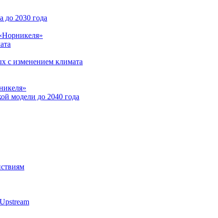
 до 2030 года
 «Норникеля»
ата
ых с изменением климата
никеля»
ой модели до 2040 года
йствиям
Upstream