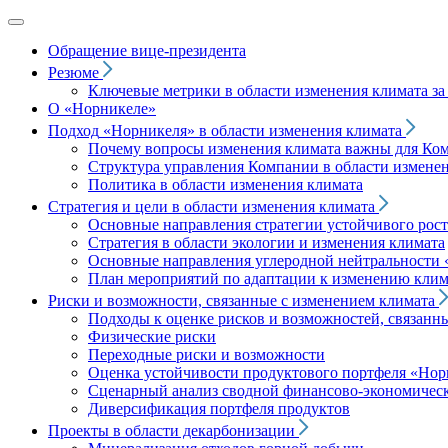
Обращение вице‑президента
Резюме
Ключевые метрики в области изменения климата за 
О «Норникеле»
Подход
«Норникеля»
в области изменения климата
Почему вопросы изменения климата важны для Ко
Структура управления Компании в области изменен
Политика в области изменения климата
Стратегия и цели в области изменения климата
Основные направления стратегии устойчивого роста
Стратегия в области экологии и изменения климата
Основные направления углеродной нейтральности
План мероприятий по адаптации к изменению клим
Риски и возможности, связанные с изменением климата
Подходы к оценке рисков и возможностей, связанн
Физические риски
Переходные риски и возможности
Оценка устойчивости продуктового портфеля
«Нор
Сценарный анализ сводной финансово-экономическ
Диверсификация портфеля продуктов
Проекты в области декарбонизации