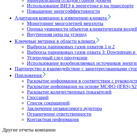
Минерализация отходов горной добычи
Использование ВИЭ в энергетике и на транспорте
Повышение энергоэффективности
Адаптация компании к изменению климата
Мониторинг многолетней мерзлоты
Оценка уязвимости объектов климатическим возде
Внутренняя цена на углерод
Ключевые метрики в области климата
Выбросы парниковых газов охватов 1 и 2
Выбросы парниковых газов охвата 3: Downstream и 
Углеродный след продукции
Использование возобновляемых источников энерги
Партнерство и взаимодействие с заинтересованными сто
Приложения
Раскрытие информации в соответствии с руководс
Раскрытие информации на основе МСФО (IFRS) S2
Раскрытие количественных показателей
Глоссарий
Список сокращений
Заключение независимого аудитора
Ограничение ответственности
Контактная информация
Другие отчеты компании