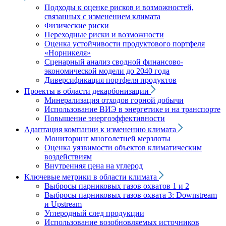
Подходы к оценке рисков и возможностей,
связанных с изменением климата
Физические риски
Переходные риски и возможности
Оценка устойчивости продуктового портфеля
«Норникеля»
Сценарный анализ сводной финансово-
экономической модели до 2040 года
Диверсификация портфеля продуктов
Проекты в области декарбонизации
Минерализация отходов горной добычи
Использование ВИЭ в энергетике и на транспорте
Повышение энергоэффективности
Адаптация компании к изменению климата
Мониторинг многолетней мерзлоты
Оценка уязвимости объектов климатическим
воздействиям
Внутренняя цена на углерод
Ключевые метрики в области климата
Выбросы парниковых газов охватов 1 и 2
Выбросы парниковых газов охвата 3: Downstream
и Upstream
Углеродный след продукции
Использование возобновляемых источников