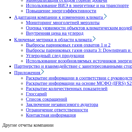
Минерализация отходов горной добычи
Использование ВИЭ в энергетике и на транспорте
Повышение энергоэффективности
Адаптация компании к изменению климата
Мониторинг многолетней мерзлоты
Оценка уязвимости объектов климатическим возде
Внутренняя цена на углерод
Ключевые метрики в области климата
Выбросы парниковых газов охватов 1 и 2
Выбросы парниковых газов охвата 3: Downstream и 
Углеродный след продукции
Использование возобновляемых источников энерги
Партнерство и взаимодействие с заинтересованными сто
Приложения
Раскрытие информации в соответствии с руководс
Раскрытие информации на основе МСФО (IFRS) S2
Раскрытие количественных показателей
Глоссарий
Список сокращений
Заключение независимого аудитора
Ограничение ответственности
Контактная информация
Другие отчеты компании