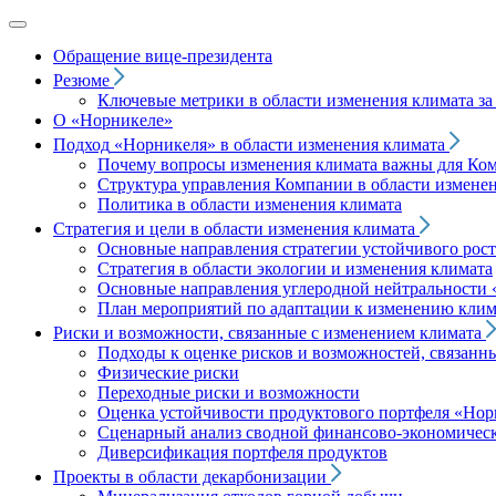
Обращение вице‑президента
Резюме
Ключевые метрики в области изменения климата за 
О «Норникеле»
Подход
«Норникеля»
в области изменения климата
Почему вопросы изменения климата важны для Ко
Структура управления Компании в области изменен
Политика в области изменения климата
Стратегия и цели в области изменения климата
Основные направления стратегии устойчивого роста
Стратегия в области экологии и изменения климата
Основные направления углеродной нейтральности
План мероприятий по адаптации к изменению клим
Риски и возможности, связанные с изменением климата
Подходы к оценке рисков и возможностей, связанн
Физические риски
Переходные риски и возможности
Оценка устойчивости продуктового портфеля
«Нор
Сценарный анализ сводной финансово-экономическ
Диверсификация портфеля продуктов
Проекты в области декарбонизации