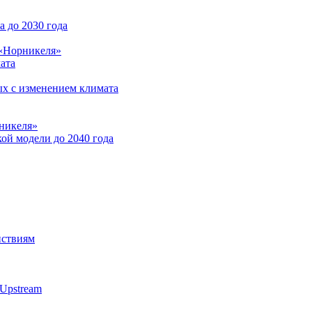
 до 2030 года
 «Норникеля»
ата
ых с изменением климата
никеля»
ой модели до 2040 года
йствиям
Upstream