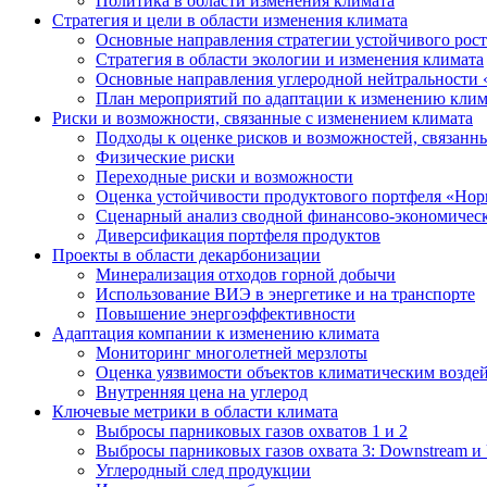
Политика в области изменения климата
Стратегия и цели в области изменения климата
Основные направления стратегии устойчивого роста
Стратегия в области экологии и изменения климата
Основные направления углеродной нейтральности
План мероприятий по адаптации к изменению клим
Риски и возможности, связанные с изменением климата
Подходы к оценке рисков и возможностей, связанн
Физические риски
Переходные риски и возможности
Оценка устойчивости продуктового портфеля «Нор
Сценарный анализ сводной финансово-экономическ
Диверсификация портфеля продуктов
Проекты в области декарбонизации
Минерализация отходов горной добычи
Использование ВИЭ в энергетике и на транспорте
Повышение энергоэффективности
Адаптация компании к изменению климата
Мониторинг многолетней мерзлоты
Оценка уязвимости объектов климатическим возде
Внутренняя цена на углерод
Ключевые метрики в области климата
Выбросы парниковых газов охватов 1 и 2
Выбросы парниковых газов охвата 3: Downstream и 
Углеродный след продукции