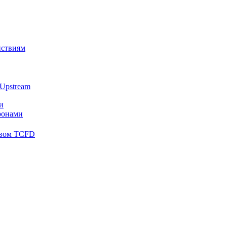
йствиям
Upstream
и
ронами
твом TCFD