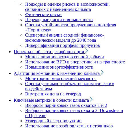
Подходы к оценке рисков и возможностей,
связанных с изменением климата
Физические риски
Переходные риски и возможности
Оценка устойчивости продуктового портфеля
«Норникеля»
Сценарный анализ сводной финансово-
экономической модели до 2040 года
Диверсификация портфеля продуктов
Проекты в области декарбонизации
Минерализация отходов горной добычи
Использование ВИЭ в энергетике и на транспорте
Повышение энергоэффективности
Адаптация компании к изменению климата
Мониторинг многолетней мерзлоты
Оценка уязвимости объектов климатическим
воздействиям
Внутренняя цена на углерод
Ключевые метрики в области климата
Выбросы парниковых газов охватов 1 и 2
Выбросы парниковых газов охвата 3: Downstream
и Upstream
Углеродный след продукции
Использование возобновляемых источников