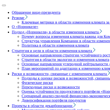
Обращение вице‑президента
Резюме
Ключевые метрики в области изменения климата за 
О «Норникеле»
Подход
«Норникеля»
в области изменения климата
Почему вопросы изменения климата важны для Ко
Структура управления Компании в области изменен
Политика в области изменения климата
Стратегия и цели в области изменения климата
Основные направления стратегии устойчивого роста
Стратегия в области экологии и изменения климата
Основные направления углеродной нейтральности
План мероприятий по адаптации к изменению клим
Риски и возможности, связанные с изменением климата
Подходы к оценке рисков и возможностей, связанн
Физические риски
Переходные риски и возможности
Оценка устойчивости продуктового портфеля
«Нор
Сценарный анализ сводной финансово-экономическ
Диверсификация портфеля продуктов
Проекты в области декарбонизации