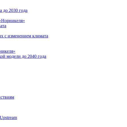
 до 2030 года
 «Норникеля»
ата
ых с изменением климата
никеля»
ой модели до 2040 года
йствиям
Upstream