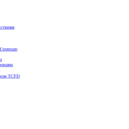
йствиям
Upstream
и
ронами
твом TCFD