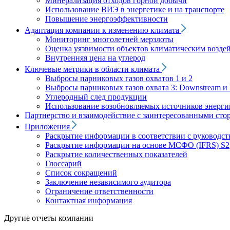
Минерализация отходов горной добычи
Использование ВИЭ в энергетике и на транспорте
Повышение энергоэффективности
Адаптация компании к изменению климата
Мониторинг многолетней мерзлоты
Оценка уязвимости объектов климатическим возде
Внутренняя цена на углерод
Ключевые метрики в области климата
Выбросы парниковых газов охватов 1 и 2
Выбросы парниковых газов охвата 3: Downstream и 
Углеродный след продукции
Использование возобновляемых источников энерги
Партнерство и взаимодействие с заинтересованными сто
Приложения
Раскрытие информации в соответствии с руководс
Раскрытие информации на основе МСФО (IFRS) S2
Раскрытие количественных показателей
Глоссарий
Список сокращений
Заключение независимого аудитора
Ограничение ответственности
Контактная информация
Другие отчеты компании