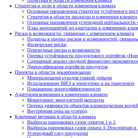
Политика в области изменения климата
Стратегия и цели в области изменения климата
Основные направления стратегии устойчивого роста
Стратегия в области экологии и изменения климата
Основные направления углеродной нейтральности
План мероприятий по адаптации к изменению клим
Риски и возможности, связанные с изменением климата
Подходы к оценке рисков и возможностей, связанн
Физические риски
Переходные риски и возможности
Оценка устойчивости продуктового портфеля «Нор
Сценарный анализ сводной финансово-экономическ
Диверсификация портфеля продуктов
Проекты в области декарбонизации
Минерализация отходов горной добычи
Использование ВИЭ в энергетике и на транспорте
Повышение энергоэффективности
Адаптация компании к изменению климата
Мониторинг многолетней мерзлоты
Оценка уязвимости объектов климатическим возде
Внутренняя цена на углерод
Ключевые метрики в области климата
Выбросы парниковых газов охватов 1 и 2
Выбросы парниковых газов охвата 3: Downstream и 
Углеродный след продукции