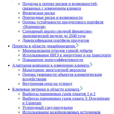
Подходы к оценке рисков и возможностей,
связанных с изменением климата
Физические риски
Переходные риски и возможности
Оценка устойчивости продуктового портфеля
«Норникеля»
Сценарный анализ сводной финансово-
экономической модели до 2040 года
Диверсификация портфеля продуктов
Проекты в области декарбонизации
Минерализация отходов горной добычи
Использование ВИЭ в энергетике и на транспорте
Повышение энергоэффективности
Адаптация компании к изменению климата
Мониторинг многолетней мерзлоты
Оценка уязвимости объектов климатическим
воздействиям
Внутренняя цена на углерод
Ключевые метрики в области климата
Выбросы парниковых газов охватов 1 и 2
Выбросы парниковых газов охвата 3: Downstream
и Upstream
Углеродный след продукции
Использование возобновляемых источников