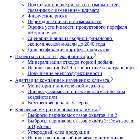
Подходы к оценке рисков и возможностей,
связанных с изменением климата
Физические риски
Переходные риски и возможности
Оценка устойчивости продуктового портфеля
«Норникеля»
Сценарный анализ сводной финансово-
экономической модели до 2040 года
Диверсификация портфеля продуктов
Проекты в области декарбонизации
Минерализация отходов горной добычи
Использование ВИЭ в энергетике и на транспорте
Повышение энергоэффективности
Адаптация компании к изменению климата
Мониторинг многолетней мерзлоты
Оценка уязвимости объектов климатическим
воздействиям
Внутренняя цена на углерод
Ключевые метрики в области климата
Выбросы парниковых газов охватов 1 и 2
Выбросы парниковых газов охвата 3: Downstream
и Upstream
Углеродный след продукции
Использование возобновляемых источников