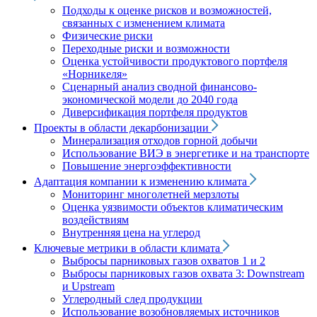
Подходы к оценке рисков и возможностей,
связанных с изменением климата
Физические риски
Переходные риски и возможности
Оценка устойчивости продуктового портфеля
«Норникеля»
Сценарный анализ сводной финансово-
экономической модели до 2040 года
Диверсификация портфеля продуктов
Проекты в области декарбонизации
Минерализация отходов горной добычи
Использование ВИЭ в энергетике и на транспорте
Повышение энергоэффективности
Адаптация компании к изменению климата
Мониторинг многолетней мерзлоты
Оценка уязвимости объектов климатическим
воздействиям
Внутренняя цена на углерод
Ключевые метрики в области климата
Выбросы парниковых газов охватов 1 и 2
Выбросы парниковых газов охвата 3: Downstream
и Upstream
Углеродный след продукции
Использование возобновляемых источников