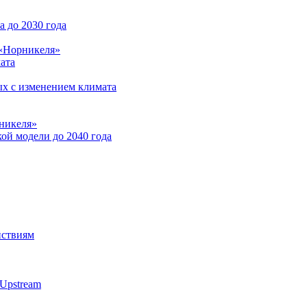
 до 2030 года
 «Норникеля»
ата
ых с изменением климата
никеля»
ой модели до 2040 года
йствиям
Upstream