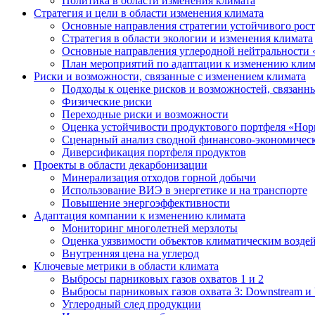
Политика в области изменения климата
Стратегия и цели в области изменения климата
Основные направления стратегии устойчивого роста
Стратегия в области экологии и изменения климата
Основные направления углеродной нейтральности
План мероприятий по адаптации к изменению клим
Риски и возможности, связанные с изменением климата
Подходы к оценке рисков и возможностей, связанн
Физические риски
Переходные риски и возможности
Оценка устойчивости продуктового портфеля «Нор
Сценарный анализ сводной финансово-экономическ
Диверсификация портфеля продуктов
Проекты в области декарбонизации
Минерализация отходов горной добычи
Использование ВИЭ в энергетике и на транспорте
Повышение энергоэффективности
Адаптация компании к изменению климата
Мониторинг многолетней мерзлоты
Оценка уязвимости объектов климатическим возде
Внутренняя цена на углерод
Ключевые метрики в области климата
Выбросы парниковых газов охватов 1 и 2
Выбросы парниковых газов охвата 3: Downstream и 
Углеродный след продукции