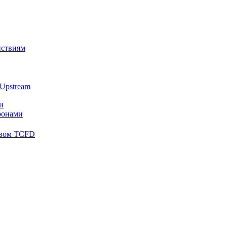
йствиям
Upstream
и
ронами
твом TCFD