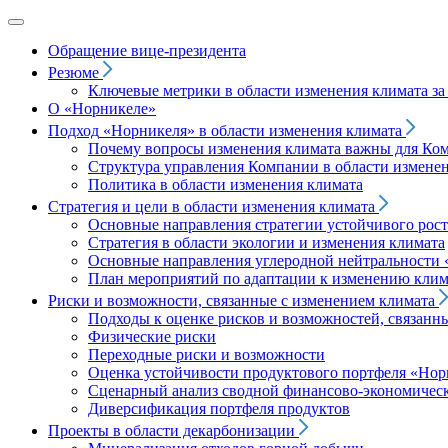
Обращение вице‑президента
Резюме
Ключевые метрики в области изменения климата за 
О «Норникеле»
Подход
«Норникеля»
в области изменения климата
Почему вопросы изменения климата важны для Ко
Структура управления Компании в области изменен
Политика в области изменения климата
Стратегия и цели в области изменения климата
Основные направления стратегии устойчивого роста
Стратегия в области экологии и изменения климата
Основные направления углеродной нейтральности
План мероприятий по адаптации к изменению клим
Риски и возможности, связанные с изменением климата
Подходы к оценке рисков и возможностей, связанн
Физические риски
Переходные риски и возможности
Оценка устойчивости продуктового портфеля
«Нор
Сценарный анализ сводной финансово-экономическ
Диверсификация портфеля продуктов
Проекты в области декарбонизации