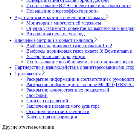
Минерализация отходов горной добычи
Использование ВИЭ в энергетике и на транспорте
Повышение энергоэффективности
Адаптация компании к изменению климата
Мониторинг многолетней мерзлоты
Оценка уязвимости объектов климатическим возде
Внутренняя цена на углерод
Ключевые метрики в области климата
Выбросы парниковых газов охватов 1 и 2
Выбросы парниковых газов охвата 3: Downstream и 
Углеродный след продукции
Использование возобновляемых источников энерги
Партнерство и взаимодействие с заинтересованными сто
Приложения
Раскрытие информации в соответствии с руководс
Раскрытие информации на основе МСФО (IFRS) S2
Раскрытие количественных показателей
Глоссарий
Список сокращений
Заключение независимого аудитора
Ограничение ответственности
Контактная информация
Другие отчеты компании