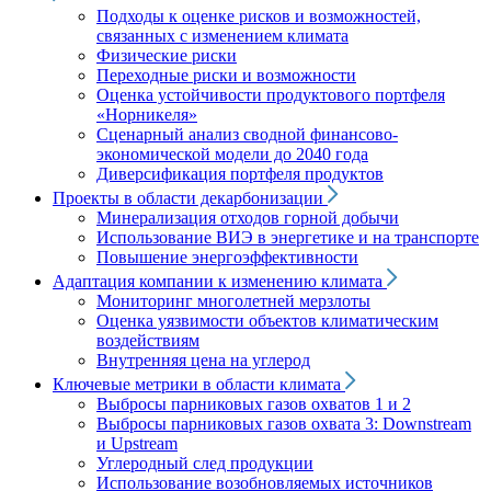
Подходы к оценке рисков и возможностей,
связанных с изменением климата
Физические риски
Переходные риски и возможности
Оценка устойчивости продуктового портфеля
«Норникеля»
Сценарный анализ сводной финансово-
экономической модели до 2040 года
Диверсификация портфеля продуктов
Проекты в области декарбонизации
Минерализация отходов горной добычи
Использование ВИЭ в энергетике и на транспорте
Повышение энергоэффективности
Адаптация компании к изменению климата
Мониторинг многолетней мерзлоты
Оценка уязвимости объектов климатическим
воздействиям
Внутренняя цена на углерод
Ключевые метрики в области климата
Выбросы парниковых газов охватов 1 и 2
Выбросы парниковых газов охвата 3: Downstream
и Upstream
Углеродный след продукции
Использование возобновляемых источников