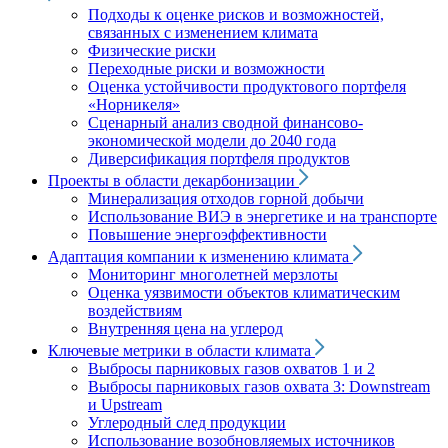
Подходы к оценке рисков и возможностей,
связанных с изменением климата
Физические риски
Переходные риски и возможности
Оценка устойчивости продуктового портфеля
«Норникеля»
Сценарный анализ сводной финансово-
экономической модели до 2040 года
Диверсификация портфеля продуктов
Проекты в области декарбонизации
Минерализация отходов горной добычи
Использование ВИЭ в энергетике и на транспорте
Повышение энергоэффективности
Адаптация компании к изменению климата
Мониторинг многолетней мерзлоты
Оценка уязвимости объектов климатическим
воздействиям
Внутренняя цена на углерод
Ключевые метрики в области климата
Выбросы парниковых газов охватов 1 и 2
Выбросы парниковых газов охвата 3: Downstream
и Upstream
Углеродный след продукции
Использование возобновляемых источников