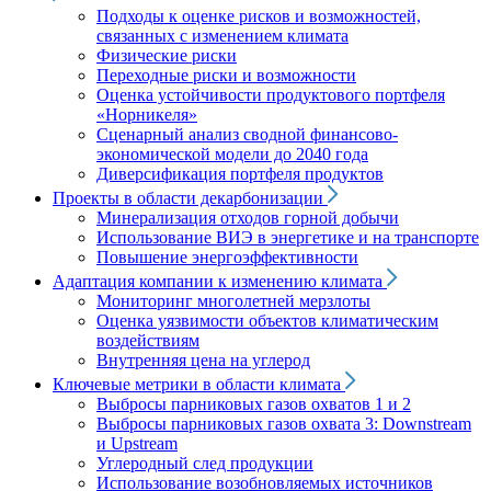
Подходы к оценке рисков и возможностей,
связанных с изменением климата
Физические риски
Переходные риски и возможности
Оценка устойчивости продуктового портфеля
«Норникеля»
Сценарный анализ сводной финансово-
экономической модели до 2040 года
Диверсификация портфеля продуктов
Проекты в области декарбонизации
Минерализация отходов горной добычи
Использование ВИЭ в энергетике и на транспорте
Повышение энергоэффективности
Адаптация компании к изменению климата
Мониторинг многолетней мерзлоты
Оценка уязвимости объектов климатическим
воздействиям
Внутренняя цена на углерод
Ключевые метрики в области климата
Выбросы парниковых газов охватов 1 и 2
Выбросы парниковых газов охвата 3: Downstream
и Upstream
Углеродный след продукции
Использование возобновляемых источников