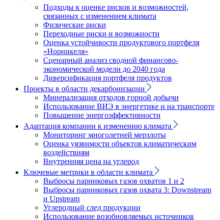
Подходы к оценке рисков и возможностей,
связанных с изменением климата
Физические риски
Переходные риски и возможности
Оценка устойчивости продуктового портфеля
«Норникеля»
Сценарный анализ сводной финансово-
экономической модели до 2040 года
Диверсификация портфеля продуктов
Проекты в области декарбонизации
Минерализация отходов горной добычи
Использование ВИЭ в энергетике и на транспорте
Повышение энергоэффективности
Адаптация компании к изменению климата
Мониторинг многолетней мерзлоты
Оценка уязвимости объектов климатическим
воздействиям
Внутренняя цена на углерод
Ключевые метрики в области климата
Выбросы парниковых газов охватов 1 и 2
Выбросы парниковых газов охвата 3: Downstream
и Upstream
Углеродный след продукции
Использование возобновляемых источников