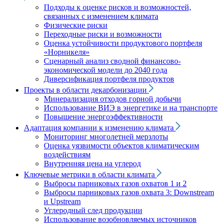
Подходы к оценке рисков и возможностей,
связанных с изменением климата
Физические риски
Переходные риски и возможности
Оценка устойчивости продуктового портфеля
«Норникеля»
Сценарный анализ сводной финансово-
экономической модели до 2040 года
Диверсификация портфеля продуктов
Проекты в области декарбонизации
Минерализация отходов горной добычи
Использование ВИЭ в энергетике и на транспорте
Повышение энергоэффективности
Адаптация компании к изменению климата
Мониторинг многолетней мерзлоты
Оценка уязвимости объектов климатическим
воздействиям
Внутренняя цена на углерод
Ключевые метрики в области климата
Выбросы парниковых газов охватов 1 и 2
Выбросы парниковых газов охвата 3: Downstream
и Upstream
Углеродный след продукции
Использование возобновляемых источников