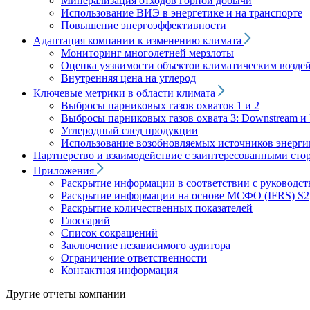
Минерализация отходов горной добычи
Использование ВИЭ в энергетике и на транспорте
Повышение энергоэффективности
Адаптация компании к изменению климата
Мониторинг многолетней мерзлоты
Оценка уязвимости объектов климатическим возде
Внутренняя цена на углерод
Ключевые метрики в области климата
Выбросы парниковых газов охватов 1 и 2
Выбросы парниковых газов охвата 3: Downstream и 
Углеродный след продукции
Использование возобновляемых источников энерги
Партнерство и взаимодействие с заинтересованными сто
Приложения
Раскрытие информации в соответствии с руководс
Раскрытие информации на основе МСФО (IFRS) S2
Раскрытие количественных показателей
Глоссарий
Список сокращений
Заключение независимого аудитора
Ограничение ответственности
Контактная информация
Другие отчеты компании