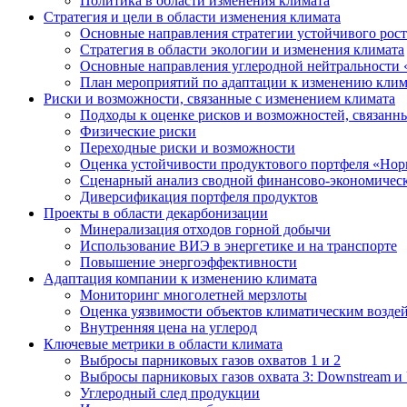
Политика в области изменения климата
Стратегия и цели в области изменения климата
Основные направления стратегии устойчивого роста
Стратегия в области экологии и изменения климата
Основные направления углеродной нейтральности
План мероприятий по адаптации к изменению клим
Риски и возможности, связанные с изменением климата
Подходы к оценке рисков и возможностей, связанн
Физические риски
Переходные риски и возможности
Оценка устойчивости продуктового портфеля «Нор
Сценарный анализ сводной финансово-экономическ
Диверсификация портфеля продуктов
Проекты в области декарбонизации
Минерализация отходов горной добычи
Использование ВИЭ в энергетике и на транспорте
Повышение энергоэффективности
Адаптация компании к изменению климата
Мониторинг многолетней мерзлоты
Оценка уязвимости объектов климатическим возде
Внутренняя цена на углерод
Ключевые метрики в области климата
Выбросы парниковых газов охватов 1 и 2
Выбросы парниковых газов охвата 3: Downstream и 
Углеродный след продукции