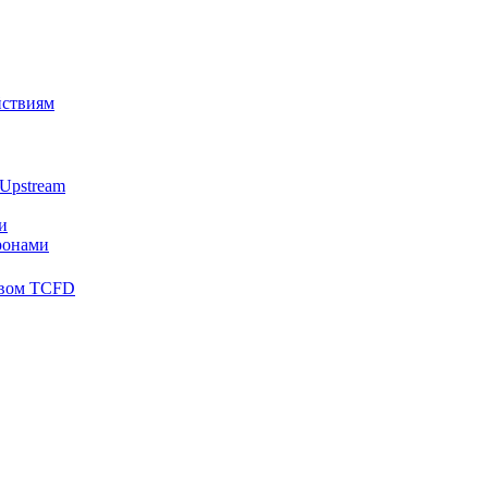
йствиям
Upstream
и
ронами
твом TCFD