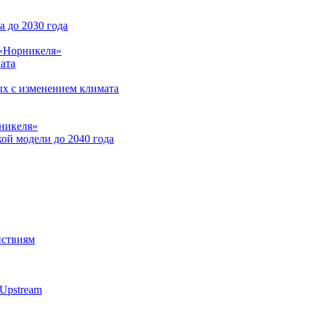
 до 2030 года
 «Норникеля»
ата
ых с изменением климата
никеля»
ой модели до 2040 года
йствиям
Upstream