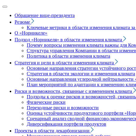
Обращение вице‑президента
Резюме
Ключевые метрики в области изменения климата за 
О «Норникеле»
Подход
«Норникеля»
в области изменения климата
Почему вопросы изменения климата важны для Ко
Структура управления Компании в области изменен
Политика в области изменения климата
Стратегия и цели в области изменения климата
Основные направления стратегии устойчивого роста
Стратегия в области экологии и изменения климата
Основные направления углеродной нейтральности
План мероприятий по адаптации к изменению клим
Риски и возможности, связанные с изменением климата
Подходы к оценке рисков и возможностей, связанн
Физические риски
Переходные риски и возможности
Оценка устойчивости продуктового портфеля
«Нор
Сценарный анализ сводной финансово-экономическ
Диверсификация портфеля продуктов
Проекты в области декарбонизации