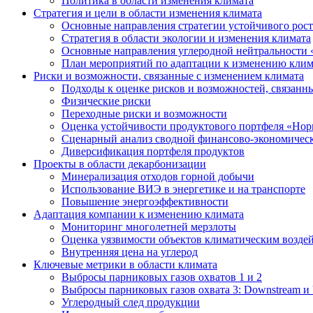
Политика в области изменения климата
Стратегия и цели в области изменения климата
Основные направления стратегии устойчивого роста
Стратегия в области экологии и изменения климата
Основные направления углеродной нейтральности
План мероприятий по адаптации к изменению клим
Риски и возможности, связанные с изменением климата
Подходы к оценке рисков и возможностей, связанн
Физические риски
Переходные риски и возможности
Оценка устойчивости продуктового портфеля «Нор
Сценарный анализ сводной финансово-экономическ
Диверсификация портфеля продуктов
Проекты в области декарбонизации
Минерализация отходов горной добычи
Использование ВИЭ в энергетике и на транспорте
Повышение энергоэффективности
Адаптация компании к изменению климата
Мониторинг многолетней мерзлоты
Оценка уязвимости объектов климатическим возде
Внутренняя цена на углерод
Ключевые метрики в области климата
Выбросы парниковых газов охватов 1 и 2
Выбросы парниковых газов охвата 3: Downstream и 
Углеродный след продукции