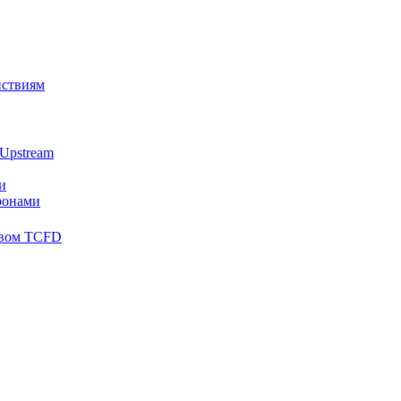
йствиям
Upstream
и
ронами
твом TCFD