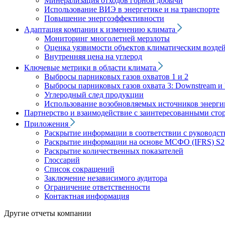
Минерализация отходов горной добычи
Использование ВИЭ в энергетике и на транспорте
Повышение энергоэффективности
Адаптация компании к изменению климата
Мониторинг многолетней мерзлоты
Оценка уязвимости объектов климатическим возде
Внутренняя цена на углерод
Ключевые метрики в области климата
Выбросы парниковых газов охватов 1 и 2
Выбросы парниковых газов охвата 3: Downstream и 
Углеродный след продукции
Использование возобновляемых источников энерги
Партнерство и взаимодействие с заинтересованными сто
Приложения
Раскрытие информации в соответствии с руководс
Раскрытие информации на основе МСФО (IFRS) S2
Раскрытие количественных показателей
Глоссарий
Список сокращений
Заключение независимого аудитора
Ограничение ответственности
Контактная информация
Другие отчеты компании