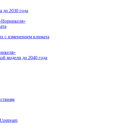
 до 2030 года
 «Норникеля»
ата
ых с изменением климата
никеля»
ой модели до 2040 года
йствиям
Upstream