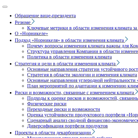
Обращение вице‑президента
Резюме
Ключевые метрики в области изменения климата за 
О «Норникеле»
Подход
«Норникеля»
в области изменения климата
Почему вопросы изменения климата важны для Ко
Структура управления Компании в области изменен
Политика в области изменения климата
Стратегия и цели в области изменения климата
Основные направления стратегии устойчивого роста
Стратегия в области экологии и изменения климата
Основные направления углеродной нейтральности
План мероприятий по адаптации к изменению клим
Риски и возможности, связанные с изменением климата
Подходы к оценке рисков и возможностей, связанн
Физические риски
Переходные риски и возможности
Оценка устойчивости продуктового портфеля
«Нор
Сценарный анализ сводной финансово-экономическ
Диверсификация портфеля продуктов
Проекты в области декарбонизации