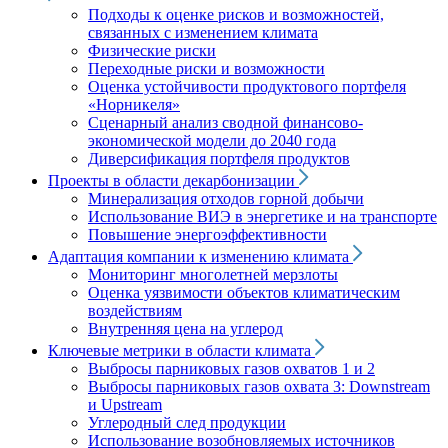
Подходы к оценке рисков и возможностей,
связанных с изменением климата
Физические риски
Переходные риски и возможности
Оценка устойчивости продуктового портфеля
«Норникеля»
Сценарный анализ сводной финансово-
экономической модели до 2040 года
Диверсификация портфеля продуктов
Проекты в области декарбонизации
Минерализация отходов горной добычи
Использование ВИЭ в энергетике и на транспорте
Повышение энергоэффективности
Адаптация компании к изменению климата
Мониторинг многолетней мерзлоты
Оценка уязвимости объектов климатическим
воздействиям
Внутренняя цена на углерод
Ключевые метрики в области климата
Выбросы парниковых газов охватов 1 и 2
Выбросы парниковых газов охвата 3: Downstream
и Upstream
Углеродный след продукции
Использование возобновляемых источников