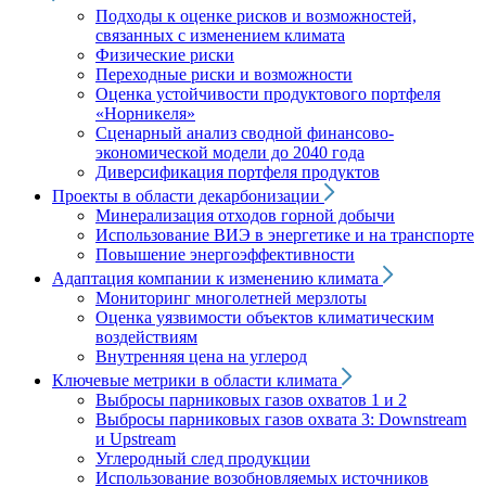
Подходы к оценке рисков и возможностей,
связанных с изменением климата
Физические риски
Переходные риски и возможности
Оценка устойчивости продуктового портфеля
«Норникеля»
Сценарный анализ сводной финансово-
экономической модели до 2040 года
Диверсификация портфеля продуктов
Проекты в области декарбонизации
Минерализация отходов горной добычи
Использование ВИЭ в энергетике и на транспорте
Повышение энергоэффективности
Адаптация компании к изменению климата
Мониторинг многолетней мерзлоты
Оценка уязвимости объектов климатическим
воздействиям
Внутренняя цена на углерод
Ключевые метрики в области климата
Выбросы парниковых газов охватов 1 и 2
Выбросы парниковых газов охвата 3: Downstream
и Upstream
Углеродный след продукции
Использование возобновляемых источников