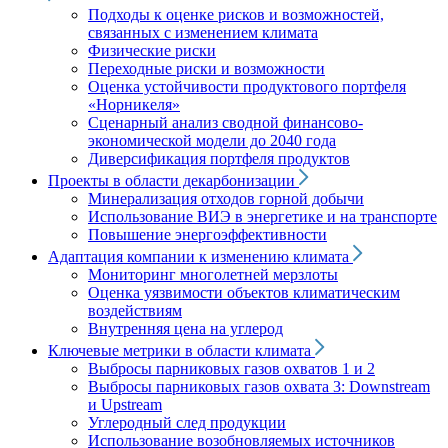
Подходы к оценке рисков и возможностей,
связанных с изменением климата
Физические риски
Переходные риски и возможности
Оценка устойчивости продуктового портфеля
«Норникеля»
Сценарный анализ сводной финансово-
экономической модели до 2040 года
Диверсификация портфеля продуктов
Проекты в области декарбонизации
Минерализация отходов горной добычи
Использование ВИЭ в энергетике и на транспорте
Повышение энергоэффективности
Адаптация компании к изменению климата
Мониторинг многолетней мерзлоты
Оценка уязвимости объектов климатическим
воздействиям
Внутренняя цена на углерод
Ключевые метрики в области климата
Выбросы парниковых газов охватов 1 и 2
Выбросы парниковых газов охвата 3: Downstream
и Upstream
Углеродный след продукции
Использование возобновляемых источников