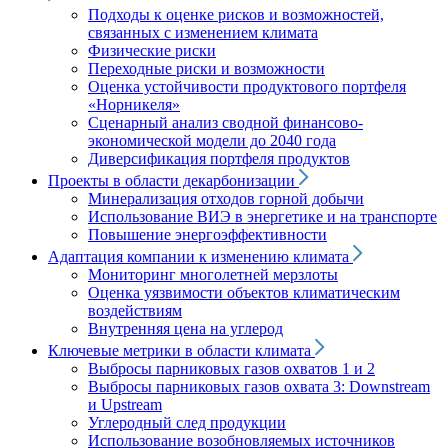
Подходы к оценке рисков и возможностей,
связанных с изменением климата
Физические риски
Переходные риски и возможности
Оценка устойчивости продуктового портфеля
«Норникеля»
Сценарный анализ сводной финансово-
экономической модели до 2040 года
Диверсификация портфеля продуктов
Проекты в области декарбонизации
Минерализация отходов горной добычи
Использование ВИЭ в энергетике и на транспорте
Повышение энергоэффективности
Адаптация компании к изменению климата
Мониторинг многолетней мерзлоты
Оценка уязвимости объектов климатическим
воздействиям
Внутренняя цена на углерод
Ключевые метрики в области климата
Выбросы парниковых газов охватов 1 и 2
Выбросы парниковых газов охвата 3: Downstream
и Upstream
Углеродный след продукции
Использование возобновляемых источников