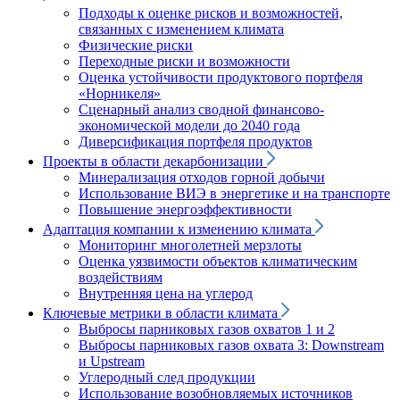
Подходы к оценке рисков и возможностей,
связанных с изменением климата
Физические риски
Переходные риски и возможности
Оценка устойчивости продуктового портфеля
«Норникеля»
Сценарный анализ сводной финансово-
экономической модели до 2040 года
Диверсификация портфеля продуктов
Проекты в области декарбонизации
Минерализация отходов горной добычи
Использование ВИЭ в энергетике и на транспорте
Повышение энергоэффективности
Адаптация компании к изменению климата
Мониторинг многолетней мерзлоты
Оценка уязвимости объектов климатическим
воздействиям
Внутренняя цена на углерод
Ключевые метрики в области климата
Выбросы парниковых газов охватов 1 и 2
Выбросы парниковых газов охвата 3: Downstream
и Upstream
Углеродный след продукции
Использование возобновляемых источников