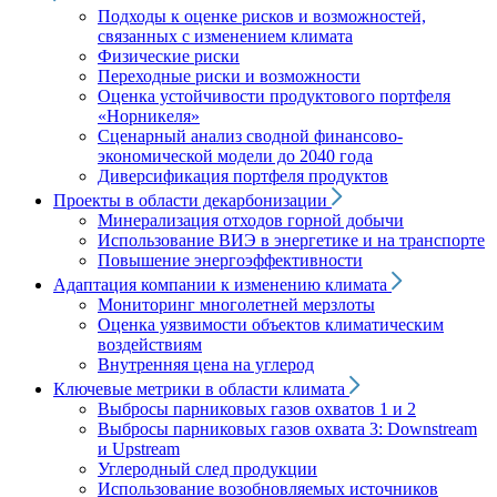
Подходы к оценке рисков и возможностей,
связанных с изменением климата
Физические риски
Переходные риски и возможности
Оценка устойчивости продуктового портфеля
«Норникеля»
Сценарный анализ сводной финансово-
экономической модели до 2040 года
Диверсификация портфеля продуктов
Проекты в области декарбонизации
Минерализация отходов горной добычи
Использование ВИЭ в энергетике и на транспорте
Повышение энергоэффективности
Адаптация компании к изменению климата
Мониторинг многолетней мерзлоты
Оценка уязвимости объектов климатическим
воздействиям
Внутренняя цена на углерод
Ключевые метрики в области климата
Выбросы парниковых газов охватов 1 и 2
Выбросы парниковых газов охвата 3: Downstream
и Upstream
Углеродный след продукции
Использование возобновляемых источников