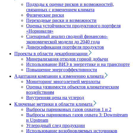
Подходы к оценке рисков и возможностей,
связанных с изменением климата
Физические риски
Переходные риски и возможности
Оценка устойчивости продуктового портфеля
«Норникеля»
Сценарный анализ сводной финансово-
экономической модели до 2040 года
Диверсификация портфеля продуктов
Проекты в области декарбонизации
Минерализация отходов горной добычи
Использование ВИЭ в энергетике и на транспорте
Повышение энергоэффективности
Адаптация компании к изменению климата
Мониторинг многолетней мерзлоты
Оценка уязвимости объектов климатическим
воздействиям
Внутренняя цена на углерод
Ключевые метрики в области климата
Выбросы парниковых газов охватов 1 и 2
Выбросы парниковых газов охвата 3: Downstream
и Upstream
Углеродный след продукции
Использование возобновляемых источников