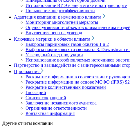
Минерализация отходов горной добычи
Использование ВИЭ в энергетике и на транспорте
Повышение энергоэффективности
Адаптация компании к изменению климата
Мониторинг многолетней мерзлоты
Оценка уязвимости объектов климатическим возде
Внутренняя цена на углерод
Ключевые метрики в области климата
Выбросы парниковых газов охватов 1 и 2
Выбросы парниковых газов охвата 3: Downstream и 
Углеродный след продукции
Использование возобновляемых источников энерги
Партнерство и взаимодействие с заинтересованными сто
Приложения
Раскрытие информации в соответствии с руководс
Раскрытие информации на основе МСФО (IFRS) S2
Раскрытие количественных показателей
Глоссарий
Список сокращений
Заключение независимого аудитора
Ограничение ответственности
Контактная информация
Другие отчеты компании