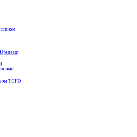
йствиям
Upstream
и
ронами
твом TCFD