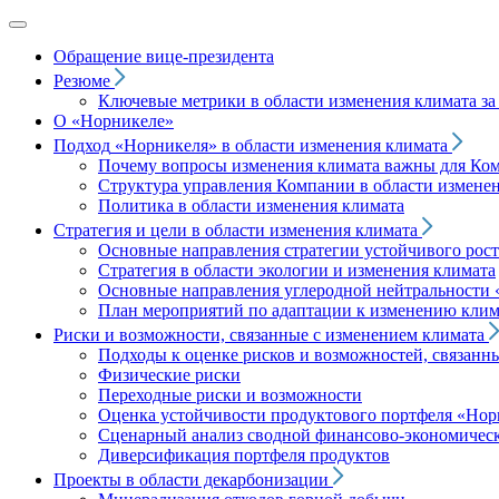
Обращение вице‑президента
Резюме
Ключевые метрики в области изменения климата за 
О «Норникеле»
Подход
«Норникеля»
в области изменения климата
Почему вопросы изменения климата важны для Ко
Структура управления Компании в области изменен
Политика в области изменения климата
Стратегия и цели в области изменения климата
Основные направления стратегии устойчивого роста
Стратегия в области экологии и изменения климата
Основные направления углеродной нейтральности
План мероприятий по адаптации к изменению клим
Риски и возможности, связанные с изменением климата
Подходы к оценке рисков и возможностей, связанн
Физические риски
Переходные риски и возможности
Оценка устойчивости продуктового портфеля
«Нор
Сценарный анализ сводной финансово-экономическ
Диверсификация портфеля продуктов
Проекты в области декарбонизации