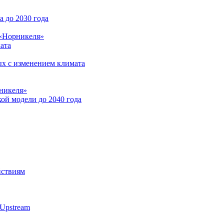
 до 2030 года
 «Норникеля»
ата
ых с изменением климата
никеля»
ой модели до 2040 года
йствиям
Upstream