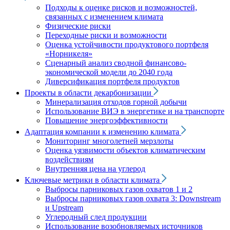
Подходы к оценке рисков и возможностей,
связанных с изменением климата
Физические риски
Переходные риски и возможности
Оценка устойчивости продуктового портфеля
«Норникеля»
Сценарный анализ сводной финансово-
экономической модели до 2040 года
Диверсификация портфеля продуктов
Проекты в области декарбонизации
Минерализация отходов горной добычи
Использование ВИЭ в энергетике и на транспорте
Повышение энергоэффективности
Адаптация компании к изменению климата
Мониторинг многолетней мерзлоты
Оценка уязвимости объектов климатическим
воздействиям
Внутренняя цена на углерод
Ключевые метрики в области климата
Выбросы парниковых газов охватов 1 и 2
Выбросы парниковых газов охвата 3: Downstream
и Upstream
Углеродный след продукции
Использование возобновляемых источников