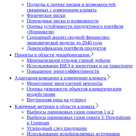
Подходы к оценке рисков и возможностей,
связанных с изменением климата
Физические риски
Переходные риски и возможности
Оценка устойчивости продуктового портфеля
«Норникеля»
Сценарный анализ сводной финансово-
экономической модели до 2040 года
Диверсификация портфеля продуктов
Проекты в области декарбонизации
Минерализация отходов горной добычи
Использование ВИЭ в энергетике и на транспорте
Повышение энергоэффективности
Адаптация компании к изменению климата
Мониторинг многолетней мерзлоты
Оценка уязвимости объектов климатическим
воздействиям
Внутренняя цена на углерод
Ключевые метрики в области климата
Выбросы парниковых газов охватов 1 и 2
Выбросы парниковых газов охвата 3: Downstream
и Upstream
Углеродный след продукции
Использование возобновляемых источников