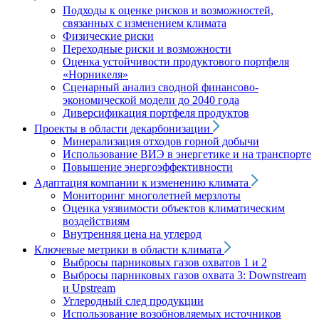
Подходы к оценке рисков и возможностей,
связанных с изменением климата
Физические риски
Переходные риски и возможности
Оценка устойчивости продуктового портфеля
«Норникеля»
Сценарный анализ сводной финансово-
экономической модели до 2040 года
Диверсификация портфеля продуктов
Проекты в области декарбонизации
Минерализация отходов горной добычи
Использование ВИЭ в энергетике и на транспорте
Повышение энергоэффективности
Адаптация компании к изменению климата
Мониторинг многолетней мерзлоты
Оценка уязвимости объектов климатическим
воздействиям
Внутренняя цена на углерод
Ключевые метрики в области климата
Выбросы парниковых газов охватов 1 и 2
Выбросы парниковых газов охвата 3: Downstream
и Upstream
Углеродный след продукции
Использование возобновляемых источников