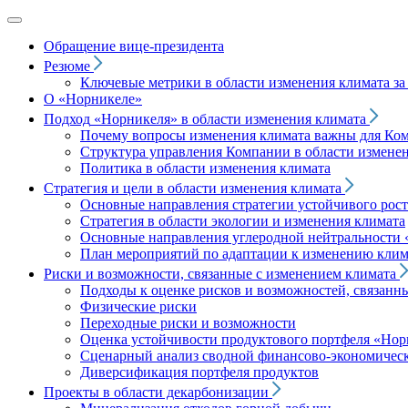
Обращение вице‑президента
Резюме
Ключевые метрики в области изменения климата за 
О «Норникеле»
Подход
«Норникеля»
в области изменения климата
Почему вопросы изменения климата важны для Ко
Структура управления Компании в области изменен
Политика в области изменения климата
Стратегия и цели в области изменения климата
Основные направления стратегии устойчивого роста
Стратегия в области экологии и изменения климата
Основные направления углеродной нейтральности
План мероприятий по адаптации к изменению клим
Риски и возможности, связанные с изменением климата
Подходы к оценке рисков и возможностей, связанн
Физические риски
Переходные риски и возможности
Оценка устойчивости продуктового портфеля
«Нор
Сценарный анализ сводной финансово-экономическ
Диверсификация портфеля продуктов
Проекты в области декарбонизации