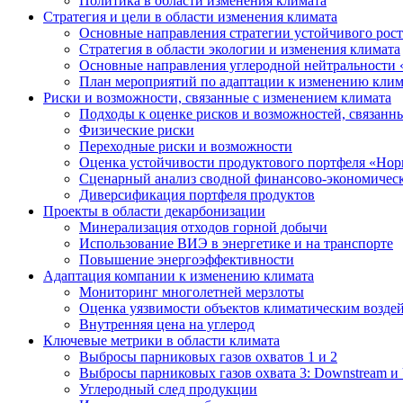
Политика в области изменения климата
Стратегия и цели в области изменения климата
Основные направления стратегии устойчивого роста
Стратегия в области экологии и изменения климата
Основные направления углеродной нейтральности
План мероприятий по адаптации к изменению клим
Риски и возможности, связанные с изменением климата
Подходы к оценке рисков и возможностей, связанн
Физические риски
Переходные риски и возможности
Оценка устойчивости продуктового портфеля «Нор
Сценарный анализ сводной финансово-экономическ
Диверсификация портфеля продуктов
Проекты в области декарбонизации
Минерализация отходов горной добычи
Использование ВИЭ в энергетике и на транспорте
Повышение энергоэффективности
Адаптация компании к изменению климата
Мониторинг многолетней мерзлоты
Оценка уязвимости объектов климатическим возде
Внутренняя цена на углерод
Ключевые метрики в области климата
Выбросы парниковых газов охватов 1 и 2
Выбросы парниковых газов охвата 3: Downstream и 
Углеродный след продукции