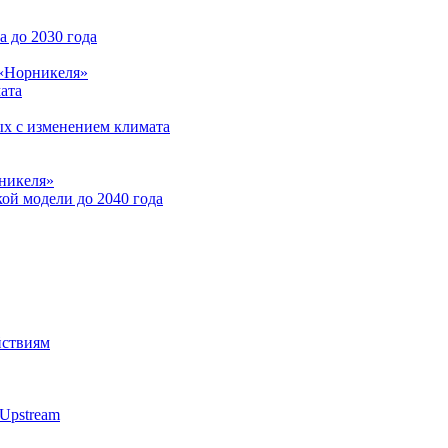
 до 2030 года
 «Норникеля»
ата
ых с изменением климата
никеля»
ой модели до 2040 года
йствиям
Upstream