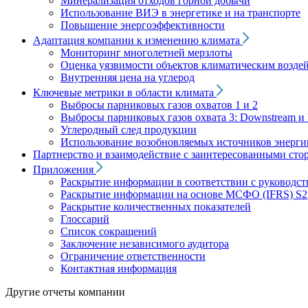
Минерализация отходов горной добычи
Использование ВИЭ в энергетике и на транспорте
Повышение энергоэффективности
Адаптация компании к изменению климата
Мониторинг многолетней мерзлоты
Оценка уязвимости объектов климатическим возде
Внутренняя цена на углерод
Ключевые метрики в области климата
Выбросы парниковых газов охватов 1 и 2
Выбросы парниковых газов охвата 3: Downstream и 
Углеродный след продукции
Использование возобновляемых источников энерги
Партнерство и взаимодействие с заинтересованными сто
Приложения
Раскрытие информации в соответствии с руководс
Раскрытие информации на основе МСФО (IFRS) S2
Раскрытие количественных показателей
Глоссарий
Список сокращений
Заключение независимого аудитора
Ограничение ответственности
Контактная информация
Другие отчеты компании