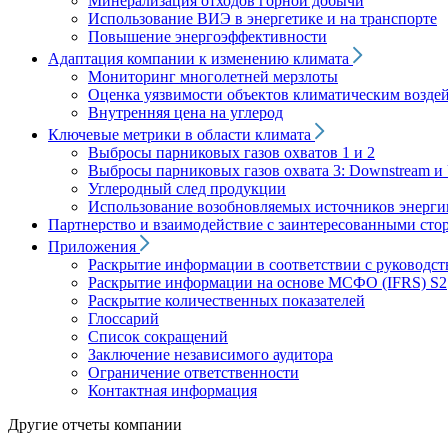
Минерализация отходов горной добычи
Использование ВИЭ в энергетике и на транспорте
Повышение энергоэффективности
Адаптация компании к изменению климата
Мониторинг многолетней мерзлоты
Оценка уязвимости объектов климатическим возде
Внутренняя цена на углерод
Ключевые метрики в области климата
Выбросы парниковых газов охватов 1 и 2
Выбросы парниковых газов охвата 3: Downstream и 
Углеродный след продукции
Использование возобновляемых источников энерги
Партнерство и взаимодействие с заинтересованными сто
Приложения
Раскрытие информации в соответствии с руководс
Раскрытие информации на основе МСФО (IFRS) S2
Раскрытие количественных показателей
Глоссарий
Список сокращений
Заключение независимого аудитора
Ограничение ответственности
Контактная информация
Другие отчеты компании