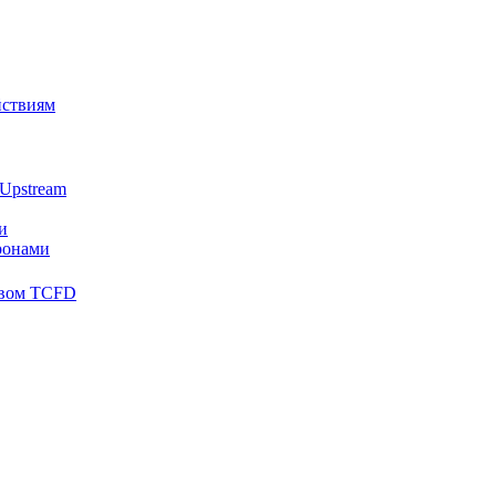
йствиям
Upstream
и
ронами
твом TCFD