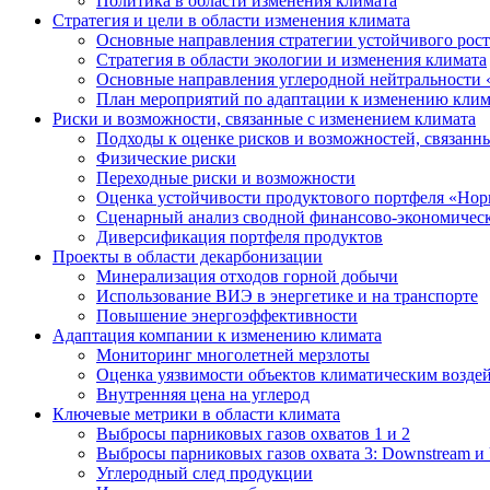
Политика в области изменения климата
Стратегия и цели в области изменения климата
Основные направления стратегии устойчивого роста
Стратегия в области экологии и изменения климата
Основные направления углеродной нейтральности
План мероприятий по адаптации к изменению клим
Риски и возможности, связанные с изменением климата
Подходы к оценке рисков и возможностей, связанн
Физические риски
Переходные риски и возможности
Оценка устойчивости продуктового портфеля «Нор
Сценарный анализ сводной финансово-экономическ
Диверсификация портфеля продуктов
Проекты в области декарбонизации
Минерализация отходов горной добычи
Использование ВИЭ в энергетике и на транспорте
Повышение энергоэффективности
Адаптация компании к изменению климата
Мониторинг многолетней мерзлоты
Оценка уязвимости объектов климатическим возде
Внутренняя цена на углерод
Ключевые метрики в области климата
Выбросы парниковых газов охватов 1 и 2
Выбросы парниковых газов охвата 3: Downstream и 
Углеродный след продукции