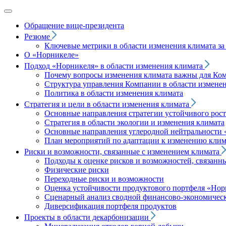
Обращение вице‑президента
Резюме
Ключевые метрики в области изменения климата за 
О «Норникеле»
Подход
«Норникеля»
в области изменения климата
Почему вопросы изменения климата важны для Ко
Структура управления Компании в области изменен
Политика в области изменения климата
Стратегия и цели в области изменения климата
Основные направления стратегии устойчивого роста
Стратегия в области экологии и изменения климата
Основные направления углеродной нейтральности
План мероприятий по адаптации к изменению клим
Риски и возможности, связанные с изменением климата
Подходы к оценке рисков и возможностей, связанн
Физические риски
Переходные риски и возможности
Оценка устойчивости продуктового портфеля
«Нор
Сценарный анализ сводной финансово-экономическ
Диверсификация портфеля продуктов
Проекты в области декарбонизации