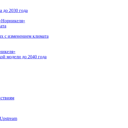
 до 2030 года
 «Норникеля»
ата
ых с изменением климата
никеля»
ой модели до 2040 года
йствиям
Upstream