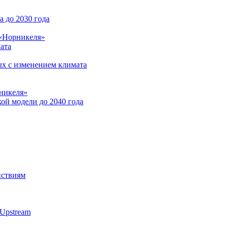
 до 2030 года
 «Норникеля»
ата
ых с изменением климата
никеля»
ой модели до 2040 года
йствиям
Upstream