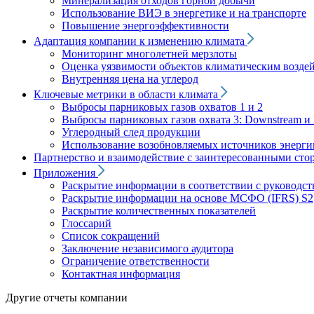
Минерализация отходов горной добычи
Использование ВИЭ в энергетике и на транспорте
Повышение энергоэффективности
Адаптация компании к изменению климата
Мониторинг многолетней мерзлоты
Оценка уязвимости объектов климатическим возде
Внутренняя цена на углерод
Ключевые метрики в области климата
Выбросы парниковых газов охватов 1 и 2
Выбросы парниковых газов охвата 3: Downstream и 
Углеродный след продукции
Использование возобновляемых источников энерги
Партнерство и взаимодействие с заинтересованными сто
Приложения
Раскрытие информации в соответствии с руководс
Раскрытие информации на основе МСФО (IFRS) S2
Раскрытие количественных показателей
Глоссарий
Список сокращений
Заключение независимого аудитора
Ограничение ответственности
Контактная информация
Другие отчеты компании