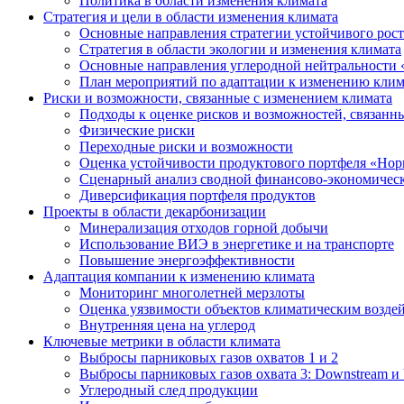
Политика в области изменения климата
Стратегия и цели в области изменения климата
Основные направления стратегии устойчивого роста
Стратегия в области экологии и изменения климата
Основные направления углеродной нейтральности
План мероприятий по адаптации к изменению клим
Риски и возможности, связанные с изменением климата
Подходы к оценке рисков и возможностей, связанн
Физические риски
Переходные риски и возможности
Оценка устойчивости продуктового портфеля «Нор
Сценарный анализ сводной финансово-экономическ
Диверсификация портфеля продуктов
Проекты в области декарбонизации
Минерализация отходов горной добычи
Использование ВИЭ в энергетике и на транспорте
Повышение энергоэффективности
Адаптация компании к изменению климата
Мониторинг многолетней мерзлоты
Оценка уязвимости объектов климатическим возде
Внутренняя цена на углерод
Ключевые метрики в области климата
Выбросы парниковых газов охватов 1 и 2
Выбросы парниковых газов охвата 3: Downstream и 
Углеродный след продукции