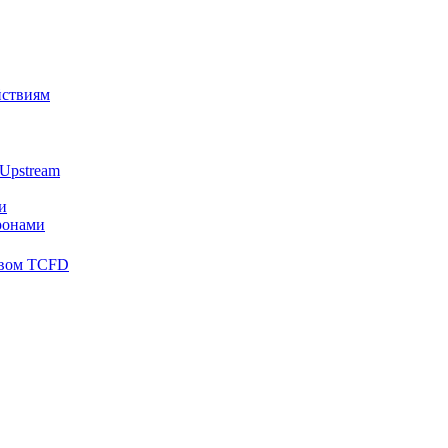
йствиям
Upstream
и
ронами
твом TCFD