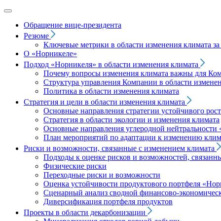
Обращение вице‑президента
Резюме
Ключевые метрики в области изменения климата за 
О «Норникеле»
Подход
«Норникеля»
в области изменения климата
Почему вопросы изменения климата важны для Ко
Структура управления Компании в области изменен
Политика в области изменения климата
Стратегия и цели в области изменения климата
Основные направления стратегии устойчивого роста
Стратегия в области экологии и изменения климата
Основные направления углеродной нейтральности
План мероприятий по адаптации к изменению клим
Риски и возможности, связанные с изменением климата
Подходы к оценке рисков и возможностей, связанн
Физические риски
Переходные риски и возможности
Оценка устойчивости продуктового портфеля
«Нор
Сценарный анализ сводной финансово-экономическ
Диверсификация портфеля продуктов
Проекты в области декарбонизации