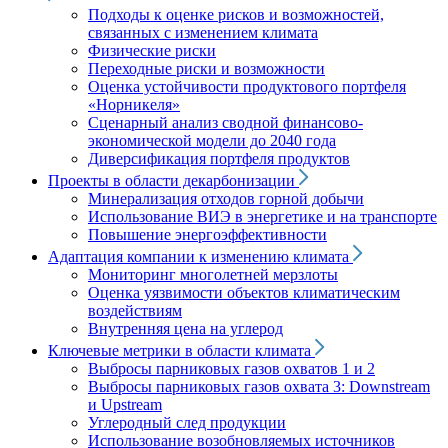
Подходы к оценке рисков и возможностей,
связанных с изменением климата
Физические риски
Переходные риски и возможности
Оценка устойчивости продуктового портфеля
«Норникеля»
Сценарный анализ сводной финансово-
экономической модели до 2040 года
Диверсификация портфеля продуктов
Проекты в области декарбонизации
Минерализация отходов горной добычи
Использование ВИЭ в энергетике и на транспорте
Повышение энергоэффективности
Адаптация компании к изменению климата
Мониторинг многолетней мерзлоты
Оценка уязвимости объектов климатическим
воздействиям
Внутренняя цена на углерод
Ключевые метрики в области климата
Выбросы парниковых газов охватов 1 и 2
Выбросы парниковых газов охвата 3: Downstream
и Upstream
Углеродный след продукции
Использование возобновляемых источников