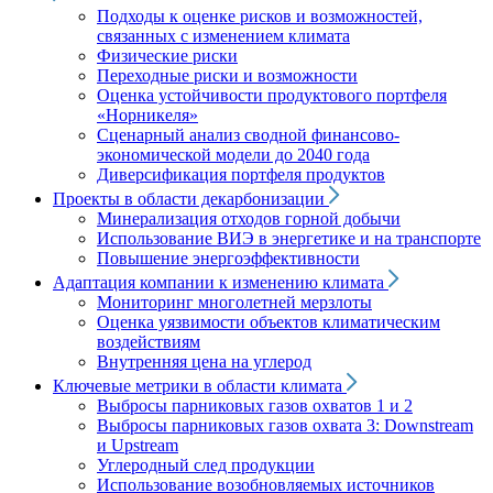
Подходы к оценке рисков и возможностей,
связанных с изменением климата
Физические риски
Переходные риски и возможности
Оценка устойчивости продуктового портфеля
«Норникеля»
Сценарный анализ сводной финансово-
экономической модели до 2040 года
Диверсификация портфеля продуктов
Проекты в области декарбонизации
Минерализация отходов горной добычи
Использование ВИЭ в энергетике и на транспорте
Повышение энергоэффективности
Адаптация компании к изменению климата
Мониторинг многолетней мерзлоты
Оценка уязвимости объектов климатическим
воздействиям
Внутренняя цена на углерод
Ключевые метрики в области климата
Выбросы парниковых газов охватов 1 и 2
Выбросы парниковых газов охвата 3: Downstream
и Upstream
Углеродный след продукции
Использование возобновляемых источников