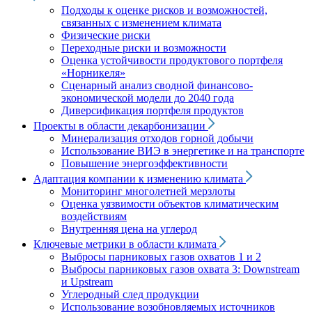
Подходы к оценке рисков и возможностей,
связанных с изменением климата
Физические риски
Переходные риски и возможности
Оценка устойчивости продуктового портфеля
«Норникеля»
Сценарный анализ сводной финансово-
экономической модели до 2040 года
Диверсификация портфеля продуктов
Проекты в области декарбонизации
Минерализация отходов горной добычи
Использование ВИЭ в энергетике и на транспорте
Повышение энергоэффективности
Адаптация компании к изменению климата
Мониторинг многолетней мерзлоты
Оценка уязвимости объектов климатическим
воздействиям
Внутренняя цена на углерод
Ключевые метрики в области климата
Выбросы парниковых газов охватов 1 и 2
Выбросы парниковых газов охвата 3: Downstream
и Upstream
Углеродный след продукции
Использование возобновляемых источников