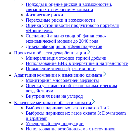
Подходы к оценке рисков и возможностей,
связанных с изменением климата
Физические риски
Переходные риски и возможности
Оценка устойчивости продуктового портфеля
«Норникеля»
Сценарный анализ сводной финансово-
экономической модели до 2040 года
Диверсификация портфеля продуктов
Проекты в области декарбонизации
Минерализация отходов горной добычи
Использование ВИЭ в энергетике и на транспорте
Повышение энергоэффективности
Адаптация компании к изменению климата
Мониторинг многолетней мерзлоты
Оценка уязвимости объектов климатическим
воздействиям
Внутренняя цена на углерод
Ключевые метрики в области климата
Выбросы парниковых газов охватов 1 и 2
Выбросы парниковых газов охвата 3: Downstream
и Upstream
Углеродный след продукции
Использование возобновляемых источников