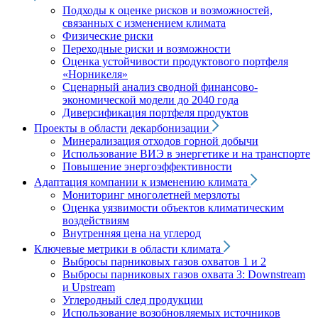
Подходы к оценке рисков и возможностей,
связанных с изменением климата
Физические риски
Переходные риски и возможности
Оценка устойчивости продуктового портфеля
«Норникеля»
Сценарный анализ сводной финансово-
экономической модели до 2040 года
Диверсификация портфеля продуктов
Проекты в области декарбонизации
Минерализация отходов горной добычи
Использование ВИЭ в энергетике и на транспорте
Повышение энергоэффективности
Адаптация компании к изменению климата
Мониторинг многолетней мерзлоты
Оценка уязвимости объектов климатическим
воздействиям
Внутренняя цена на углерод
Ключевые метрики в области климата
Выбросы парниковых газов охватов 1 и 2
Выбросы парниковых газов охвата 3: Downstream
и Upstream
Углеродный след продукции
Использование возобновляемых источников