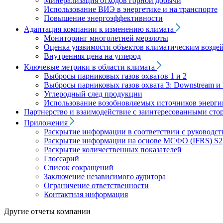
Минерализация отходов горной добычи
Использование ВИЭ в энергетике и на транспорте
Повышение энергоэффективности
Адаптация компании к изменению климата
Мониторинг многолетней мерзлоты
Оценка уязвимости объектов климатическим возде
Внутренняя цена на углерод
Ключевые метрики в области климата
Выбросы парниковых газов охватов 1 и 2
Выбросы парниковых газов охвата 3: Downstream и 
Углеродный след продукции
Использование возобновляемых источников энерги
Партнерство и взаимодействие с заинтересованными сто
Приложения
Раскрытие информации в соответствии с руководс
Раскрытие информации на основе МСФО (IFRS) S2
Раскрытие количественных показателей
Глоссарий
Список сокращений
Заключение независимого аудитора
Ограничение ответственности
Контактная информация
Другие отчеты компании