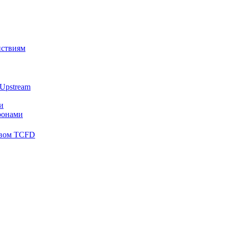
йствиям
Upstream
и
ронами
твом TCFD