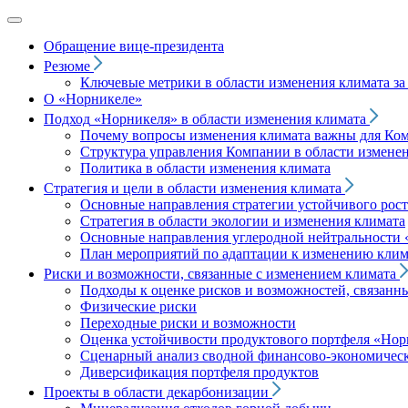
Обращение вице‑президента
Резюме
Ключевые метрики в области изменения климата за 
О «Норникеле»
Подход
«Норникеля»
в области изменения климата
Почему вопросы изменения климата важны для Ко
Структура управления Компании в области изменен
Политика в области изменения климата
Стратегия и цели в области изменения климата
Основные направления стратегии устойчивого роста
Стратегия в области экологии и изменения климата
Основные направления углеродной нейтральности
План мероприятий по адаптации к изменению клим
Риски и возможности, связанные с изменением климата
Подходы к оценке рисков и возможностей, связанн
Физические риски
Переходные риски и возможности
Оценка устойчивости продуктового портфеля
«Нор
Сценарный анализ сводной финансово-экономическ
Диверсификация портфеля продуктов
Проекты в области декарбонизации