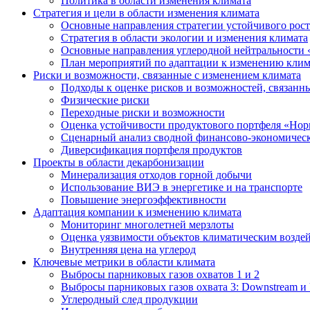
Политика в области изменения климата
Стратегия и цели в области изменения климата
Основные направления стратегии устойчивого роста
Стратегия в области экологии и изменения климата
Основные направления углеродной нейтральности
План мероприятий по адаптации к изменению клим
Риски и возможности, связанные с изменением климата
Подходы к оценке рисков и возможностей, связанн
Физические риски
Переходные риски и возможности
Оценка устойчивости продуктового портфеля «Нор
Сценарный анализ сводной финансово-экономическ
Диверсификация портфеля продуктов
Проекты в области декарбонизации
Минерализация отходов горной добычи
Использование ВИЭ в энергетике и на транспорте
Повышение энергоэффективности
Адаптация компании к изменению климата
Мониторинг многолетней мерзлоты
Оценка уязвимости объектов климатическим возде
Внутренняя цена на углерод
Ключевые метрики в области климата
Выбросы парниковых газов охватов 1 и 2
Выбросы парниковых газов охвата 3: Downstream и 
Углеродный след продукции