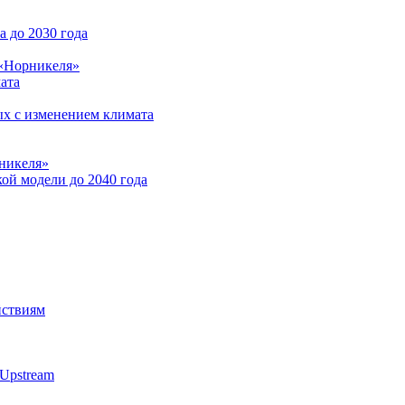
 до 2030 года
 «Норникеля»
ата
ых с изменением климата
никеля»
ой модели до 2040 года
йствиям
Upstream